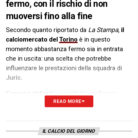
fermo, con il rischio di non
muoversi fino alla fine
Secondo quanto riportato da
La Stampa
,
il
calciomercato del
Torino
è in questo
momento abbastanza fermo sia in entrata
che in uscita: una scelta che potrebbe
influenzare le prestazioni della squadra di
Juric.
Servono rinforzi
(soprattutto su fascia
READ MORE
sinistra e sulla trequarti), ma dall’altra parte il
presidente
Cairo
non ha dato segnali.
LA PLAYLIST DELLE NOSTRE TOP NEWS
IL CALCIO DEL GIORNO