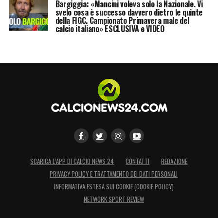
Bargiggia: «Mancini voleva solo la Nazionale. Vi
svelo cosa è successo davvero dietro le quinte
della FIGC. Campionato Primavera male del
calcio italiano» ESCLUSIVA e VIDEO
SCARICA L’APP DI CALCIO NEWS 24
CONTATTI
REDAZIONE
PRIVACY POLICY E TRATTAMENTO DEI DATI PERSONALI
INFORMATIVA ESTESA SUI COOKIE (COOKIE POLICY)
NETWORK SPORT REVIEW