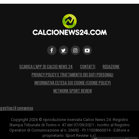
Neustift (Austria), dal 9 al 20 luglio 2018
Brunico (Bolzano), dal 24 al 29 luglio 2018
Ritiro estivo Inter: luogo e date
Appiano Gentile (Como), dal 9 luglio 2018
SCARICA L’APP DI CALCIO NEWS 24
CONTATTI
REDAZIONE
Ritiro estivo Juventus: luogo e date
PRIVACY POLICY E TRATTAMENTO DEI DATI PERSONALI
INFORMATIVA ESTESA SUI COOKIE (COOKIE POLICY)
Continassa (Torino), dal 7 luglio 2018
NETWORK SPORT REVIEW
Ritiro estivo Lazio: luogo e date
gestisci il consenso
Formello (Roma), dall’11 al 14 luglio 2018
Copyright 2026 © riproduzione riservata Calcio News 24 -Registro
Stampa Tribunale di Torino n. 47 del 07/09/2021 - Iscritto al Registro
Auronzo di Cadore (Belluno), dal 15 al 29
Operatori di Comunicazione al n. 26692 - P.I.11028660014 - Editore e
luglio 2018
proprietario: Sport Review s.r.l.