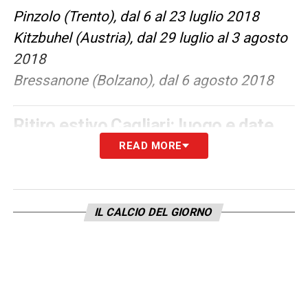
Pinzolo (Trento), dal 6 al 23 luglio 2018
Kitzbuhel (Austria), dal 29 luglio al 3 agosto
2018
Bressanone (Bolzano), dal 6 agosto 2018
Ritiro estivo Cagliari: luogo e date
READ MORE
Aritzo (Cagliari), dal 5 al 9 luglio 2018
Pejo (Trento), dal 14 al 28 luglio 2018
IL CALCIO DEL GIORNO
Ritiro estivo Chievo: luogo e date
Pejo (Trento), dal 6 al 14 luglio 2018
San Zeno di Montagna (Verona), dal 17 al 29
luglio 2018