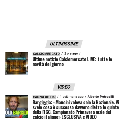
Naviglio per poche centinaia di migliaia di
Euro in più rispetto all’offerta milanista.
Insomma, il sospetto è che non sia stata
esattamente una questione di soldi, quanto
piuttosto di “ripicca” dopo una trattativa
ULTIMISSIME
durata mesi e, forse, non gestita nel migliore
dei modi.
2 ore ago
CALCIOMERCATO
Ultime notizie Calciomercato LIVE: tutte le
novità del giorno
Ora, però, è lecito che il popolo rossonero sia
in trepidazione per quel che sarà.
Kessié
,
Calabria
e
Romagnoli
: tre giocatori
VIDEO
importanti e tre rinnovi scottanti da discutere
1 settimana ago
Alberto Petrosilli
HANNO DETTO
Bargiggia: «Mancini voleva solo la Nazionale. Vi
prima della scadenza 2022. Sigillare gli
svelo cosa è successo davvero dietro le quinte
della FIGC. Campionato Primavera male del
accordi o vendere durante questa estate, per
calcio italiano» ESCLUSIVA e VIDEO
non ritrovarsi tra un anno a rimpiangere