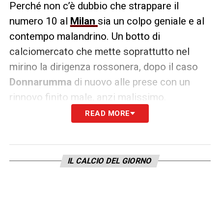
Perché non c’è dubbio che strappare il
numero 10 al
Milan
sia un colpo geniale e al
contempo malandrino. Un botto di
calciomercato che mette soprattutto nel
mirino la dirigenza rossonera, dopo il caso
Donnarumma
di nuovo alle prese con un
rinnovo finito male, anzi malissimo.
READ MORE
DONNARUMMA PERDE LA FACCIA – VIDEO
Se da un lato la coerenza del club
IL CALCIO DEL GIORNO
vicecampione d’Italia va rimarcata ed
elogiata, dall’altro non si può negare che un
problema sostanziale ci sia. Anche perché, in
fondo,
Calhanoglu
ha cambiato sponda del