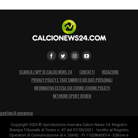
ancora dolorose partenze a parametro zero.
LA PLAYLIST DELLE NOSTRE TOP NEWS
SCARICA L’APP DI CALCIO NEWS 24
CONTATTI
REDAZIONE
PRIVACY POLICY E TRATTAMENTO DEI DATI PERSONALI
INFORMATIVA ESTESA SUI COOKIE (COOKIE POLICY)
NETWORK SPORT REVIEW
gestisci il consenso
Copyright 2026 © riproduzione riservata Calcio News 24 -Registro
Stampa Tribunale di Torino n. 47 del 07/09/2021 - Iscritto al Registro
Operatori di Comunicazione al n. 26692 - P.I.11028660014 - Editore e