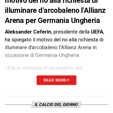
motivo del no alla richiesta di
illuminare d’arcobaleno l’Allianz
Arena per Germania Ungheria
Aleksander Ceferin
, presidente della
UEFA
,
ha spiegato il motivo del no alla richiesta di
illuminare d’arcobaleno l’Allianz Arena in
occasione di Germania-Ungheria.
«Era la richiesta di un politico, era
chiaramente un segnale mirato a un atto
READ MORE
politico di un governo di un altro Paese. Il
calcio non può permettere di essere usato
per scopi politici. Con tutto il cuore
IL CALCIO DEL GIORNO
supporto e celebro Neuer che indossa la