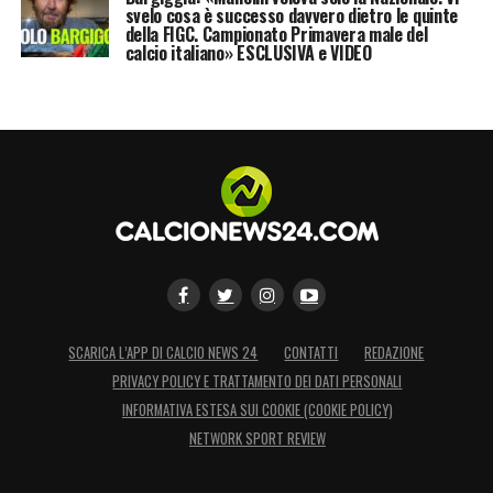
svelo cosa è successo davvero dietro le quinte
LA PLAYLIST DELLE NOSTRE TOP NEWS
della FIGC. Campionato Primavera male del
calcio italiano» ESCLUSIVA e VIDEO
SCARICA L’APP DI CALCIO NEWS 24
CONTATTI
REDAZIONE
PRIVACY POLICY E TRATTAMENTO DEI DATI PERSONALI
INFORMATIVA ESTESA SUI COOKIE (COOKIE POLICY)
NETWORK SPORT REVIEW