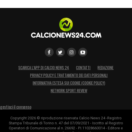
SCARICA L’APP DI CALCIO NEWS 24
CONTATTI
REDAZIONE
PRIVACY POLICY E TRATTAMENTO DEI DATI PERSONALI
INFORMATIVA ESTESA SUI COOKIE (COOKIE POLICY)
NETWORK SPORT REVIEW
gestisci il consenso
Copyright 2026 © riproduzione riservata Calcio News 24 -Registro
Stampa Tribunale di Torino n. 47 del 07/09/2021 - Iscritto al Registro
Operatori di Comunicazione al n. 26692 - P.I.11028660014 - Editore e