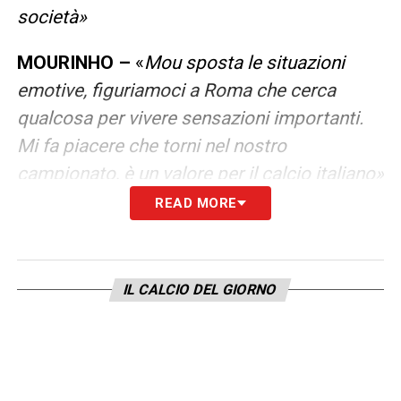
società»
MOURINHO –
«
Mou sposta le situazioni
emotive, figuriamoci a Roma che cerca
qualcosa per vivere sensazioni importanti.
Mi fa piacere che torni nel nostro
campionato, è un valore per il calcio italiano»
READ MORE
FONSECA –
«
Si è posto bene verso tutti con
grande rispetto, è arrivato con idee precise.
Quando ha avuto l’organico completo
IL CALCIO DEL GIORNO
giocava un gran calcio poi è stato
penalizzato dagli infortuni»
ALLENARE LA ROMA –
«
Era il 2004, avevo