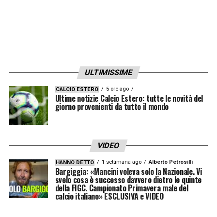
già realizzato sogni che sembravano
impossibili come la Serie A o la Champions.
Quell’anno dopo Prandelli sono stato
vicinissimo alla Roma, se fosse successo
dopo avrei smesso»
ULTIMISSIME
SUPERLEGA –
«
Non sono ingenuo e capisco
5 ore ago
CALCIO ESTERO
Ultime notizie Calcio Estero: tutte le novità del
quanto sia cambiato il calcio. Si può andare
giorno provenienti da tutto il mondo
verso qualcosa di nuovo senza calpestare la
passione della gente, quel progetto sarebbe
stato un furto per i tifosi»
VIDEO
1 settimana ago
Alberto Petrosilli
HANNO DETTO
Bargiggia: «Mancini voleva solo la Nazionale. Vi
svelo cosa è successo davvero dietro le quinte
della FIGC. Campionato Primavera male del
calcio italiano» ESCLUSIVA e VIDEO
LA PLAYLIST DELLE NOSTRE TOP NEWS