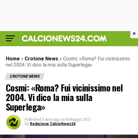
×
Home
»
Crotone News
»
Cosmi: «Roma? Fui vicinissimo
nel 2004. Vi dico la mia sulla Superlega»
CROTONE NEWS
Cosmi: «Roma? Fui vicinissimo nel
2004. Vi dico la mia sulla
Superlega»
Published
5 anni ago
on
8 Maggio 2021
By
Redazione CalcioNews24