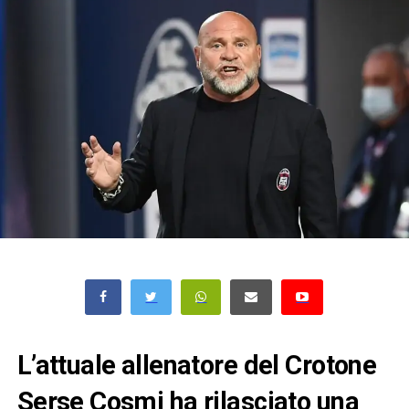
L’attuale allenatore del Crotone
Serse Cosmi ha rilasciato una