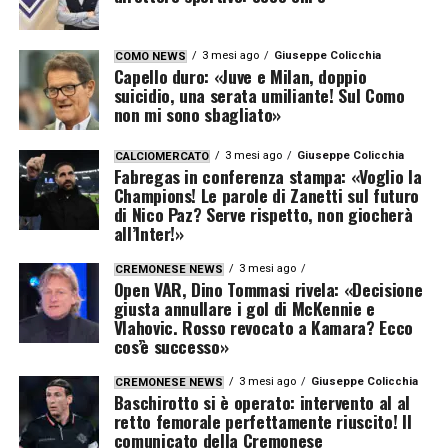
3 mesi ago
Giuseppe Colicchia
COMO NEWS
Capello duro: «Juve e Milan, doppio
suicidio, una serata umiliante! Sul Como
non mi sono sbagliato»
3 mesi ago
Giuseppe Colicchia
CALCIOMERCATO
Fabregas in conferenza stampa: «Voglio la
Champions! Le parole di Zanetti sul futuro
di Nico Paz? Serve rispetto, non giocherà
all’Inter!»
3 mesi ago
CREMONESE NEWS
Open VAR, Dino Tommasi rivela: «Decisione
giusta annullare i gol di McKennie e
Vlahovic. Rosso revocato a Kamara? Ecco
cos’è successo»
3 mesi ago
Giuseppe Colicchia
CREMONESE NEWS
Baschirotto si è operato: intervento al al
retto femorale perfettamente riuscito! Il
comunicato della Cremonese