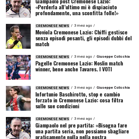
Giampaolo post Cremonese Lazio:
«Perderla all’ultimo mi è dispiaciuto
profondamente, una sconfitta folle!»
3 mesi ago
CREMONESE NEWS
Moviola Cremonese Lazio: Chiffi gestisce
senza episodi pesanti, gli episodi dubbi del
match
3 mesi ago
Giuseppe Colicchia
CREMONESE NEWS
Pagelle Cremonese Lazio: Noslin match
winner, bene anche Tavares. I VOTI
3 mesi ago
Giuseppe Colicchia
CREMONESE NEWS
Infortunio Baschirotto, stop e cambio
forzato in Cremonese Lazio: cosa filtra
sulle sue condizioni
3 mesi ago
CREMONESE NEWS
Giampaolo nel pre partita: «Bisogna fare
una partita seria, non possiamo sbagliare
praticamente nulla nella nostra