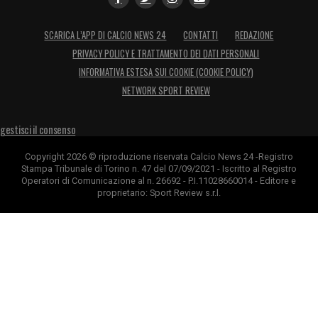
SCARICA L’APP DI CALCIO NEWS 24
CONTATTI
REDAZIONE
PRIVACY POLICY E TRATTAMENTO DEI DATI PERSONALI
INFORMATIVA ESTESA SUI COOKIE (COOKIE POLICY)
NETWORK SPORT REVIEW
gestisci il consenso
Copyright 2026 © riproduzione riservata Calcio News 24 -Registro
Stampa Tribunale di Torino n. 47 del 07/09/2021 - Iscritto al Registro
Operatori di Comunicazione al n. 26692 - P.I.11028660014 - Editore e
proprietario: Sport Review s.r.l.