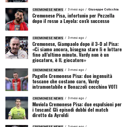
3 mesi ago
Giuseppe Colicchia
CREMONESE NEWS
Cremonese Pisa, infortunio per Pezzella
dopo il rosso a Loyola: cos’è successo
3 mesi ago
CREMONESE NEWS
Cremonese, Giampaolo dopo il 3-0 al Pisa:
«Ci siamo ancora, bisogna stare lì e lottare
fino all’ultimo minuto. Vardy non è un
giocatore, è IL giocatore»
3 mesi ago
CREMONESE NEWS
Pagelle Cremonese Pisa: due ingenuità
toscane che costano care, Vardy
intramontabile e Bonazzoli cecchino VOTI
3 mesi ago
CREMONESE NEWS
Moviola Cremonese Pisa: due espulsioni per
i toscani! Gli episodi dubbi del match
diretto da Ayroldi
3 mesi ago
CREMONESE NEWS