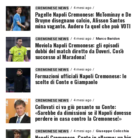
4 mesi ago
CREMONESE NEWS
Pagelle Napoli Cremonese: McTominay e De
Bruyne disegnano calcio, Alisson Santos
mina vagante. Audero fa quel che può VOTI
4 mesi ago
Marco Baridon
CREMONESE NEWS
Moviola Napoli Cremonese: gli episodi
dubbi del match diretto da Doveri. Cos’è
successo al Maradona!
4 mesi ago
CREMONESE NEWS
Formazioni ufficiali Napoli Cremonese: le
scelte di Conte e Giampaolo
4 mesi ago
CREMONESE NEWS
Collovati ci va giù pesante su Conte:
«Sarebbe da dimissioni se il Napoli dovesse
perdere in casa contro la Cremonese!»
4 mesi ago
Giuseppe Colicchia
CREMONESE NEWS
Napoli Cremonese, Conte in allarme: un big