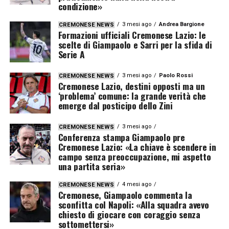
condizione»
3 mesi ago
Andrea Bargione
CREMONESE NEWS
Formazioni ufficiali Cremonese Lazio: le
scelte di Giampaolo e Sarri per la sfida di
Serie A
3 mesi ago
Paolo Rossi
CREMONESE NEWS
Cremonese Lazio, destini opposti ma un
‘problema’ comune: la grande verità che
emerge dal posticipo dello Zini
3 mesi ago
CREMONESE NEWS
Conferenza stampa Giampaolo pre
Cremonese Lazio: «La chiave è scendere in
campo senza preoccupazione, mi aspetto
una partita seria»
4 mesi ago
CREMONESE NEWS
Cremonese, Giampaolo commenta la
sconfitta col Napoli: «Alla squadra avevo
chiesto di giocare con coraggio senza
sottomettersi»