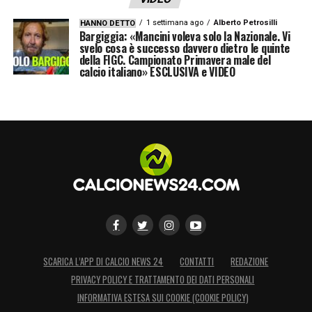
1 settimana ago
Alberto Petrosilli
HANNO DETTO
Bargiggia: «Mancini voleva solo la Nazionale. Vi
svelo cosa è successo davvero dietro le quinte
della FIGC. Campionato Primavera male del
calcio italiano» ESCLUSIVA e VIDEO
SCARICA L’APP DI CALCIO NEWS 24
CONTATTI
REDAZIONE
PRIVACY POLICY E TRATTAMENTO DEI DATI PERSONALI
INFORMATIVA ESTESA SUI COOKIE (COOKIE POLICY)