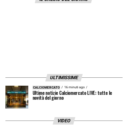
sembrano preoccupare ed una volta che
tornerà a Formello sarà valutato dallo staff
di Baroni. Ottimismo insomma in casa
biancoceleste.
LA PLAYLIST DELLE NOSTRE TOP NEWS
ULTIMISSIME
16 minuti ago
CALCIOMERCATO
Ultime notizie Calciomercato LIVE: tutte le
novità del giorno
VIDEO