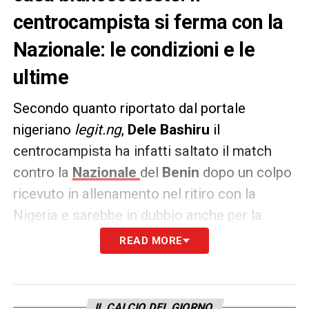
centrocampista si ferma con la
Nazionale: le condizioni e le
ultime
Secondo quanto riportato dal portale
nigeriano
legit.ng
,
Dele Bashiru
il
centrocampista ha infatti saltato il match
contro la
Nazionale
del
Benin
dopo un colpo
ricevuto in allenamento nel ritiro con la
Nigeria e sarebbe in dubbio anche per la
sfida contro il
Rwanda
.
READ MORE
Le ultime sulle condizioni del
centrocampista della
Lazio
, però, non
IL CALCIO DEL GIORNO