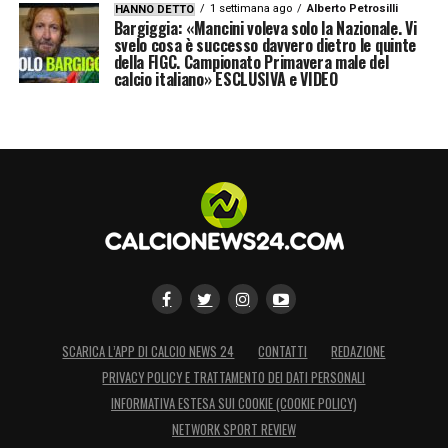
1 settimana ago
Alberto Petrosilli
HANNO DETTO
Bargiggia: «Mancini voleva solo la Nazionale. Vi
svelo cosa è successo davvero dietro le quinte
della FIGC. Campionato Primavera male del
calcio italiano» ESCLUSIVA e VIDEO
SCARICA L’APP DI CALCIO NEWS 24
CONTATTI
REDAZIONE
PRIVACY POLICY E TRATTAMENTO DEI DATI PERSONALI
INFORMATIVA ESTESA SUI COOKIE (COOKIE POLICY)
NETWORK SPORT REVIEW