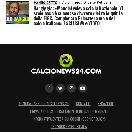
7 giorni ago
Alberto Petrosilli
HANNO DETTO
Bargiggia: «Mancini voleva solo la Nazionale. Vi
svelo cosa è successo davvero dietro le quinte
della FIGC. Campionato Primavera male del
calcio italiano» ESCLUSIVA e VIDEO
SCARICA L’APP DI CALCIO NEWS 24
CONTATTI
REDAZIONE
PRIVACY POLICY E TRATTAMENTO DEI DATI PERSONALI
INFORMATIVA ESTESA SUI COOKIE (COOKIE POLICY)
NETWORK SPORT REVIEW