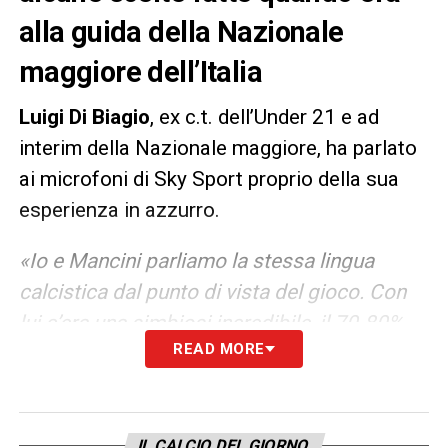
alla guida della Nazionale
maggiore dell’Italia
Luigi Di Biagio
, ex c.t. dell’Under 21 e ad
interim della Nazionale maggiore, ha parlato
ai microfoni di Sky Sport proprio della sua
esperienza in azzurro.
«Io e Mancini parliamo la stessa lingua
calcistica dal punto di vista del gioco. Con
lui c’era una simbiosi incredibile, il 70-80%
READ MORE
dei calciatori ora in Nazionale li ho fatti
giocare in Under 21. Rivendico di esser stato
il primo a mettere insieme Jorginho, Verratti
e Insigne in tempi non sospetti, quando tutti
IL CALCIO DEL GIORNO