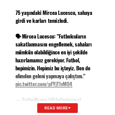
75 yaşındaki Mircea Lucescu, sahaya
girdi ve karları temizledi.
🗣 Mircea Lucescu: "Futbolcuların
sakatlanmasını engellemek, sahaları
mümkün olabildiğince en iyi şekilde
hazırlamamız gerekiyor. Futbol,
hepimizin. Hepimiz bu işteyiz. Ben de
elimden geleni yapmaya çalıştım."
pic.twitter.com/pFYjTIvMQ4
— FutbolArena (@futbolarena)
February 13, 2021
READ MORE