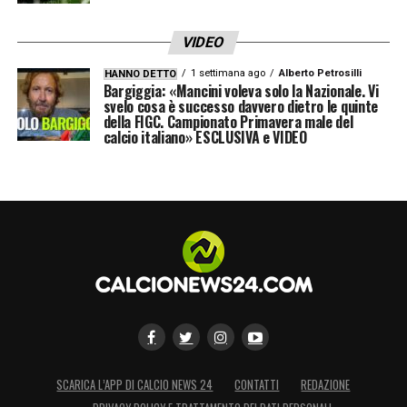
VIDEO
1 settimana ago
Alberto Petrosilli
HANNO DETTO
Bargiggia: «Mancini voleva solo la Nazionale. Vi
svelo cosa è successo davvero dietro le quinte
della FIGC. Campionato Primavera male del
calcio italiano» ESCLUSIVA e VIDEO
SCARICA L’APP DI CALCIO NEWS 24
CONTATTI
REDAZIONE