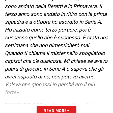
sono andato nella Beretti e in Primavera. Il
terzo anno sono andato in ritiro con la prima
squadra e a ottobre ho esordito in Serie A.
Ho iniziato come terzo portiere, poi è
successo quello che è successo. È stata una
settimana che non dimenticherò mai.
Quando ti chiama il mister nello spogliatoio
capisci che c’è qualcosa. Mi chiese se avevo
paura di giocare in Serie A e sapeva che gli
avrei risposto di no, non potevo averne.
Voleva che giocassi io perché ero il più
forte».
PALLONE D’ORO
–
«Il sogno incredibile è
READ MORE
vincere il Pallone d’Oro, ce la metterò tutta,