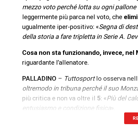
mezzo voto perché lotta su ogni pallone da
leggermente più parca nel voto, che
elim
ugualmente iper-positivo: «
Segna di destr
della storia a fare tripletta in Serie A. De
Cosa non sta funzionando, invece, nel
riguardante l’allenatore.
PALLADINO
–
Tuttosport
lo osserva nell
oltremodo in tribuna perché il suo Mon
più critica e non va oltre il
5
: «
Più del cal
entusiasmo e condizione fisica
».
R
Per il quotidiano torinese
non ci sono tr
pur attribuendo diverse insufficienze di 