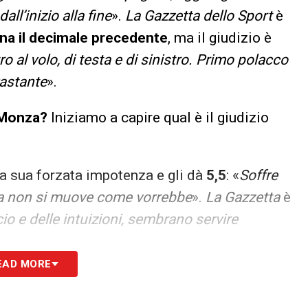
ll’inizio alla fine
».
La Gazzetta dello Sport
è
ina il decimale precedente
, ma il giudizio è
o al volo, di testa e di sinistro. Primo polacco
vastante
».
 Monza?
Iniziamo a capire qual è il giudizio
a sua forzata impotenza e gli dà
5,5
: «
Soffre
za non si muove come vorrebbe
».
La Gazzetta
è
cio e delle intuizioni, sembrano servire
EAD MORE
a i giocatori brianzoli totalmente condannati
,
non eccessiva entità. Al contrario,
la testata