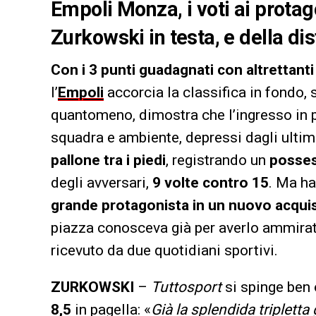
Empoli Monza, i voti ai protago
Zurkowski in testa, e della dis
Con i 3 punti guadagnati con altrettant
l’
Empoli
accorcia la classifica in fondo, 
quantomeno, dimostra che l’ingresso in pa
squadra e ambiente, depressi dagli ultim
pallone tra i piedi
, registrando un
posses
degli avversari,
9 volte contro 15
. Ma ha
grande protagonista in un nuovo acqui
piazza conosceva già per averlo ammirato
ricevuto da due quotidiani sportivi.
ZURKOWSKI
–
Tuttosport
si spinge ben o
8,5
in pagella: «
Già la splendida tripletta