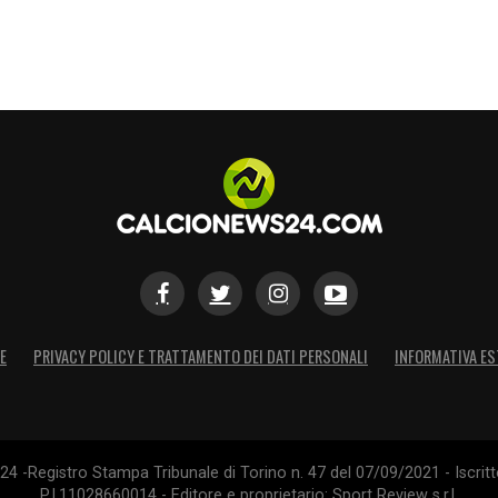
voli del 5.
 i primi due gol
».
oi guarda Cambiaghi
».
Sensazioni di esserci quando serve, poche
».
periodo no
».
ve finiscono i suoi demeriti?
».
S
E
PRIVACY POLICY E TRATTAMENTO DEI DATI PERSONALI
INFORMATIVA ES
4 -Registro Stampa Tribunale di Torino n. 47 del 07/09/2021 - Iscritt
P.I.11028660014 - Editore e proprietario: Sport Review s.r.l.