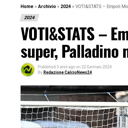
Home
»
Archivio
»
2024
»
VOTI&STATS – Empoli Monz
2024
VOTI&STATS – Em
super, Palladino
Published
3 anni ago
on
22 Gennaio 2024
By
Redazione CalcioNews24