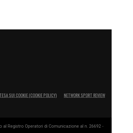
TESA SUI COOKIE (COOKIE POLICY)
NETWORK SPORT REVIEW
o al Registro Operatori di Comunicazione al n. 26692 -