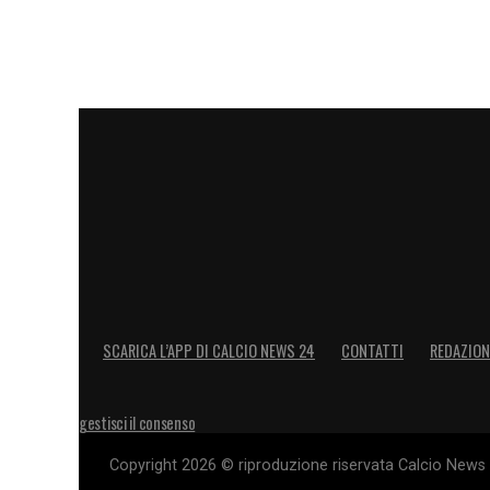
milanese individua molti elementi merite
IZZO
– «
Su quel lato l’Empoli affonda per
PEREIRA
– «
All’11’ Gyasi gli scappa. P
KYRIAKOPOULOS
– «
Palloni persi, 22. 
COLPANI
– «
Ci si aspetta di più da lui, 
COLOMBO
– «
Tocca 19 palloni in 45’: do
LA PLAYLIST DELLE NOSTRE TOP NEW
SCARICA L’APP DI CALCIO NEWS 24
CONTATTI
REDAZION
gestisci il consenso
Copyright 2026 © riproduzione riservata Calcio News 2