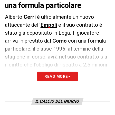
una formula particolare
Alberto
Cerri
è ufficialmente un nuovo
attaccante dell’
Empoli
e il suo contratto è
stato già depositato in Lega. Il giocatore
arriva in prestito dal
Como
con una formula
particolare: il classe 1996, al termine della
stagione in corso, avrà nel suo contratto sia
il diritto che l’obbligo di riscatto a 2,5 milioni
di euro (quest’ultimo legato al
READ MORE
raggiungimento di particolari obiettivi, come
le presenze da titolare).
IL CALCIO DEL GIORNO
LA PLAYLIST DELLE NOSTRE TOP NEWS