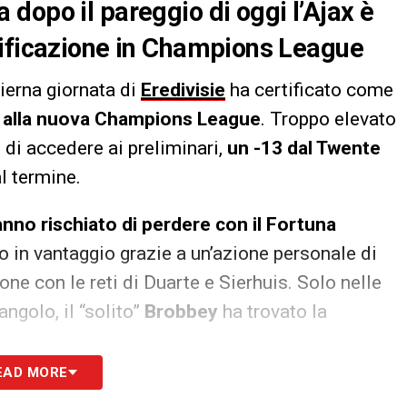
dopo il pareggio di oggi l’Ajax è
lificazione in Champions League
ierna giornata di
Eredivisie
ha certificato come
no alla nuova Champions League
. Troppo elevato
di accedere ai preliminari,
un -13 dal Twente
l termine.
nno rischiato di perdere con il Fortuna
o in vantaggio grazie a un’azione personale di
tone con le reti di Duarte e Sierhuis. Solo nelle
angolo, il “solito”
Brobbey
ha trovato la
EAD MORE
S