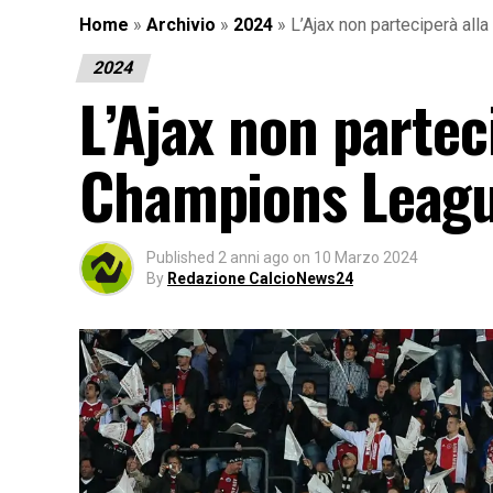
Home
»
Archivio
»
2024
»
L’Ajax non parteciperà al
2024
L’Ajax non partec
Champions Leag
Published
2 anni ago
on
10 Marzo 2024
By
Redazione CalcioNews24