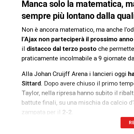
Manca solo la matematica, ma 
sempre più lontano dalla qua
Non è ancora matematico, ma anche l’od
l’Ajax non parteciperà il prossimo an
il
distacco dal terzo posto
che permette 
praticamente incolmabile a 9 giornate da
Alla Johan Cruijff Arena i lancieri oggi
ha
Sittard
. Dopo avere chiuso il primo temp
Taylor, nella ripresa hanno subito il ribal
battute finali, su una mischia da calcio d’
zampata per il
2-2
.
R
LA PLAYLIST DELLE NOSTRE TOP NEW