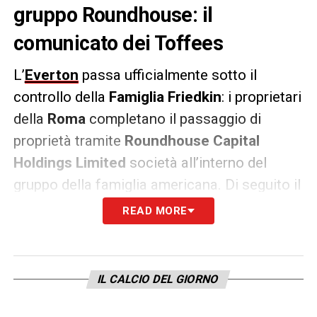
gruppo Roundhouse: il
comunicato dei Toffees
L’
Everton
passa ufficialmente sotto il
controllo della
Famiglia Friedkin
: i proprietari
della
Roma
completano il passaggio di
proprietà tramite
Roundhouse Capital
Holdings Limited
società all’interno del
gruppo della famiglia americana. Di seguito il
comunicato del club.
READ MORE
«
L’Everton Football Club è stato acquistato
dalla Roundhouse Capital Holdings Limited
IL CALCIO DEL GIORNO
(Roundhouse), una società all’interno del The
Friedkin Group (TFG). La transazione è stata