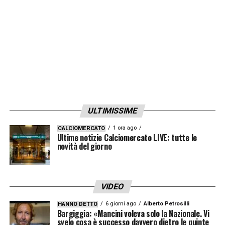
conclusa in seguito a un accordo tra la Blue
Heaven Holdings (BHH) di Farhad Moshiri e
la Roundhouse per la vendita della quota di
maggioranza di BHH nel Club. L’accordo ha
ricevuto le necessarie approvazioni
normative da Premier League, Women’s
Professional Leagues Limited, Football
ULTIMISSIME
Association e Financial Conduct Authority
».
1 ora ago
CALCIOMERCATO
Ultime notizie Calciomercato LIVE: tutte le
novità del giorno
LA PLAYLIST DELLE NOSTRE TOP NEWS
VIDEO
6 giorni ago
Alberto Petrosilli
HANNO DETTO
Bargiggia: «Mancini voleva solo la Nazionale. Vi
svelo cosa è successo davvero dietro le quinte