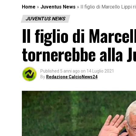
Home
»
Juventus News
»
Il figlio di Marcello Lippi
JUVENTUS NEWS
Il figlio di Marce
tornerebbe alla 
Published
5 anni ago
on
14 Luglio 2021
By
Redazione CalcioNews24