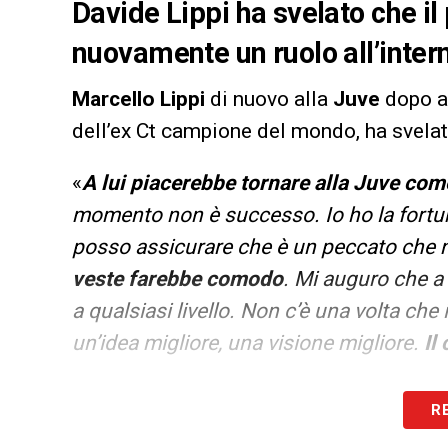
Davide Lippi ha svelato che i
nuovamente un ruolo all’intern
Marcello Lippi
di nuovo alla
Juve
dopo av
dell’ex Ct campione del mondo, ha svela
«
A lui piacerebbe tornare alla Juve co
momento non è successo. Io ho la fortun
posso assicurare che è un peccato che non
veste farebbe comodo
. Mi auguro che a b
a qualsiasi livello. Non c’è una volta che 
un’idea migliore, una visione migliore.
Il
LA PLAYLIST DELLE NOSTRE TOP NEW
R