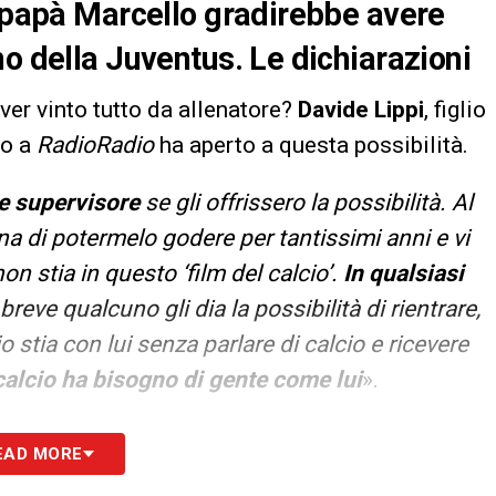
l papà Marcello gradirebbe avere
o della Juventus. Le dichiarazioni
er vinto tutto da allenatore?
Davide Lippi
, figlio
to a
RadioRadio
ha aperto a questa possibilità.
me supervisore
se gli offrissero la possibilità. Al
a di potermelo godere per tantissimi anni e vi
 stia in questo ‘film del calcio’.
In qualsiasi
reve qualcuno gli dia la possibilità di rientrare,
io stia con lui senza parlare di calcio e ricevere
 calcio ha bisogno di gente come lui
».
S
EAD MORE