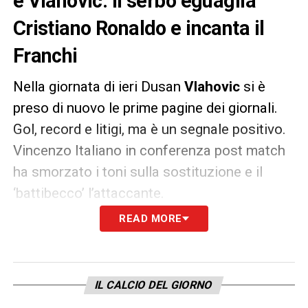
e Vlahovic: il serbo eguaglia
Cristiano Ronaldo e incanta il
Franchi
Nella giornata di ieri Dusan
Vlahovic
si è
preso di nuovo le prime pagine dei giornali.
Gol, record e litigi, ma è un segnale positivo.
Vincenzo Italiano in conferenza post match
ha smorzato i toni sulla sostituzione e il
‘battibecco’ l’attaccante.
READ MORE
Il segnale non può che essere positivo, come
detto anche dallo stesso allenatore nel post
gara. Ieri Vlahovic ha dimostrato
IL CALCIO DEL GIORNO
attaccamento, voglia di vincere e una grinta