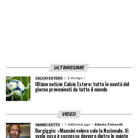
ultimi mesi. Una decisione presa di comune
accordo col commissario tecnico che fa
capire quanto l’olandese tenga al
Genoa
.
LA PLAYLIST DELLE NOSTRE TOP NEWS
ULTIMISSIME
2 ore ago
CALCIO ESTERO
Ultime notizie Calcio Estero: tutte le novità del
giorno provenienti da tutto il mondo
VIDEO
1 settimana ago
Alberto Petrosilli
HANNO DETTO
Bargiggia: «Mancini voleva solo la Nazionale. Vi
svelo cosa è successo davvero dietro le quinte