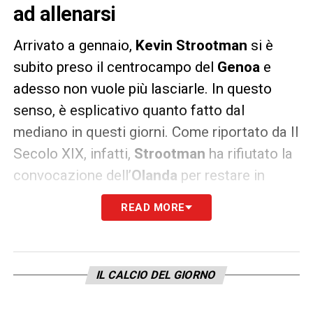
ad allenarsi
Arrivato a gennaio,
Kevin Strootman
si è
subito preso il centrocampo del
Genoa
e
adesso non vuole più lasciarle. In questo
senso, è esplicativo quanto fatto dal
mediano in questi giorni. Come riportato da Il
Secolo XIX, infatti,
Strootman
ha rifiutato la
convocazione dell’
Olanda
per restare in
Liguria.
READ MORE
Il centrocampista ha avuto un colloquio con
il c.t.
De Boer
in cui ha spiegato di voler
restare a Genova per proseguire il
IL CALCIO DEL GIORNO
programma di allenamento impostato negli