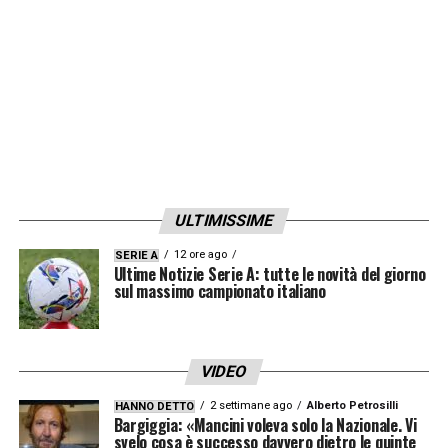
primo e il secondo posto, si delinea un netto
confine con le altre. Loro hanno un conto in
sospeso con noi, noi con la Macedonia del
Nord».
LA PLAYLIST DELLE NOSTRE TOP NEWS
ULTIMISSIME
12 ore ago
SERIE A
Ultime Notizie Serie A: tutte le novità del giorno
sul massimo campionato italiano
VIDEO
2 settimane ago
Alberto Petrosilli
HANNO DETTO
Bargiggia: «Mancini voleva solo la Nazionale. Vi
svelo cosa è successo davvero dietro le quinte