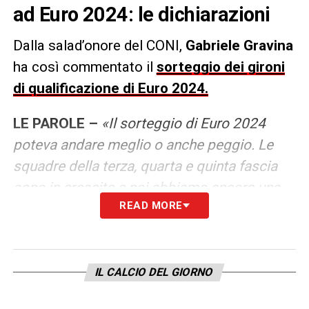
ad Euro 2024: le dichiarazioni
Dalla salad’onore del CONI,
Gabriele Gravina
ha così commentato il
sorteggio dei gironi
di qualificazione di Euro 2024.
LE PAROLE –
«Il sorteggio di Euro 2024
poteva andare meglio o anche peggio. Le
squadre della terza, quarta e quinta fascia
sono in crescita e noi abbiamo ancora una
READ MORE
ferita aperta. Parlo della sconfitta contro la
Macedonia del Nord, ma secondo la mia
visione questo è un sorteggio positivo.
Avere una squadra molto forte come
IL CALCIO DEL GIORNO
l’Inghilterra aiuta a mettere in sicurezza il