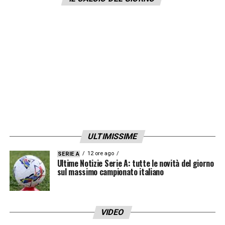
Secondo il quotidiano svedese Aftonbladet,
la Nazionale svedese era già a conoscenza
di questa situazione e per questo motivo non
avrebbe convocato
Ibrahimovic
per i
Mondiali del 2018. La vicenda è seguita sia
dalla Uefa che dalla Fifa, con l’attaccante che
rischierebbe anche una squalifica di tre anni.
LA PLAYLIST DELLE NOSTRE TOP NEWS
ULTIMISSIME
12 ore ago
SERIE A
Ultime Notizie Serie A: tutte le novità del giorno
sul massimo campionato italiano
VIDEO