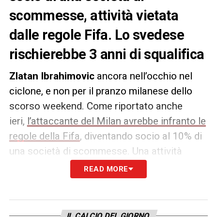
scommesse, attività vietata
dalle regole Fifa. Lo svedese
rischierebbe 3 anni di squalifica
Zlatan Ibrahimovic
ancora nell’occhio nel
ciclone, e non per il pranzo milanese dello
scorso weekend. Come riportato anche
ieri,
l’attaccante del Milan avrebbe infranto le
regole della Fifa
, diventando socio al 10% di
una società di scommesse. Una attività
vietata che rischia di far incappare lo
READ MORE
svedese in dure sanzioni che vanno dalla
multa milionaria a una maxi squalifica.
IL CALCIO DEL GIORNO