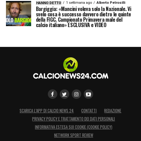
1 settimana ago
Alberto Petrosilli
HANNO DETTO
Bargiggia: «Mancini voleva solo la Nazionale. Vi
svelo cosa è successo davvero dietro le quinte
della FIGC. Campionato Primavera male del
calcio italiano» ESCLUSIVA e VIDEO
SCARICA L’APP DI CALCIO NEWS 24
CONTATTI
REDAZIONE
PRIVACY POLICY E TRATTAMENTO DEI DATI PERSONALI
INFORMATIVA ESTESA SUI COOKIE (COOKIE POLICY)
NETWORK SPORT REVIEW