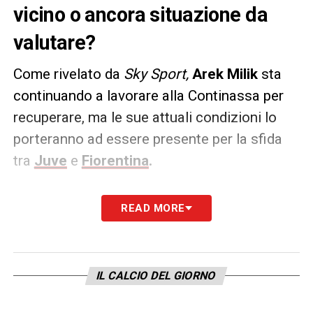
vicino o ancora situazione da
valutare?
Come rivelato da
Sky Sport,
Arek Milik
sta
continuando a lavorare alla Continassa per
recuperare, ma le sue attuali condizioni lo
porteranno ad essere presente per la sfida
tra
Juve
e
Fiorentina
.
Il numero 14 bianconero, oggi, ha lavorato a
READ MORE
parte e di fatto sarà l’unico assente per il
match di domenica sera: saltando un match
comunque importante.
IL CALCIO DEL GIORNO
LA PLAYLIST DELLE NOSTRE TOP NEWS