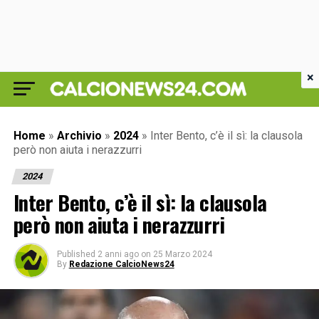
×
Home
»
Archivio
»
2024
»
Inter Bento, c’è il sì: la clausola
però non aiuta i nerazzurri
2024
Inter Bento, c’è il sì: la clausola
però non aiuta i nerazzurri
Published
2 anni ago
on
25 Marzo 2024
By
Redazione CalcioNews24