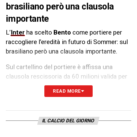
brasiliano però una clausola
importante
L’
Inter
ha scelto
Bento
come portiere per
raccogliere l’eredità in futuro di Sommer: sul
brasiliano però una clausola importante.
Sul cartellino del portiere è affissa una
clausola rescissoria da 60 milioni valida per
l’estero, ma tutto fa pensare che questa sia
READ MORE
aggirabile con una trattativa, anche perché
Bento, a 24 anni, sente che è il momento
giusto per spiccare il volo verso l’Europa.
IL CALCIO DEL GIORNO
Marotta
e
Ausilio
però sono certo di poter
prendere il brasiliano a cifre ben più basse