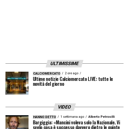
proprio perché lui vuole i nerazzurri. Lo
scrive
Tuttosport.
LA PLAYLIST DELLE NOSTRE TOP NEWS
ULTIMISSIME
2 ore ago
CALCIOMERCATO
Ultime notizie Calciomercato LIVE: tutte le
novità del giorno
VIDEO
1 settimana ago
Alberto Petrosilli
HANNO DETTO
Bargiggia: «Mancini voleva solo la Nazionale. Vi
svelo cosa è successo davvero dietro le quinte