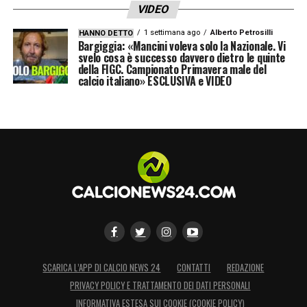
VIDEO
1 settimana ago
Alberto Petrosilli
HANNO DETTO
Bargiggia: «Mancini voleva solo la Nazionale. Vi
svelo cosa è successo davvero dietro le quinte
della FIGC. Campionato Primavera male del
calcio italiano» ESCLUSIVA e VIDEO
SCARICA L’APP DI CALCIO NEWS 24
CONTATTI
REDAZIONE
PRIVACY POLICY E TRATTAMENTO DEI DATI PERSONALI
INFORMATIVA ESTESA SUI COOKIE (COOKIE POLICY)