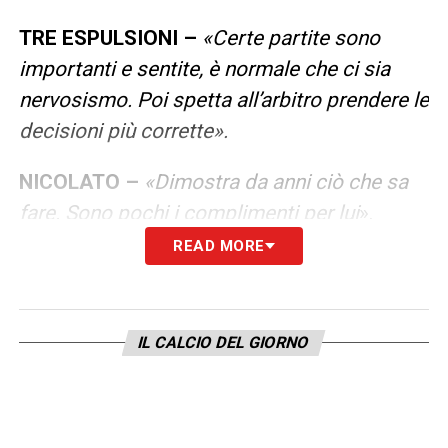
TRE ESPULSIONI –
«Certe partite sono
importanti e sentite, è normale che ci sia
nervosismo. Poi spetta all’arbitro prendere le
decisioni più corrette».
NICOLATO –
«Dimostra da anni ciò che sa
fare. Sono pochi i complimenti per lui
».
READ MORE
LA PLAYLIST DELLE NOSTRE TOP NEWS
IL CALCIO DEL GIORNO