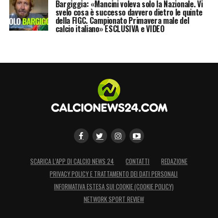
Bargiggia: «Mancini voleva solo la Nazionale. Vi
svelo cosa è successo davvero dietro le quinte
della FIGC. Campionato Primavera male del
calcio italiano» ESCLUSIVA e VIDEO
SCARICA L’APP DI CALCIO NEWS 24
CONTATTI
REDAZIONE
PRIVACY POLICY E TRATTAMENTO DEI DATI PERSONALI
INFORMATIVA ESTESA SUI COOKIE (COOKIE POLICY)
NETWORK SPORT REVIEW