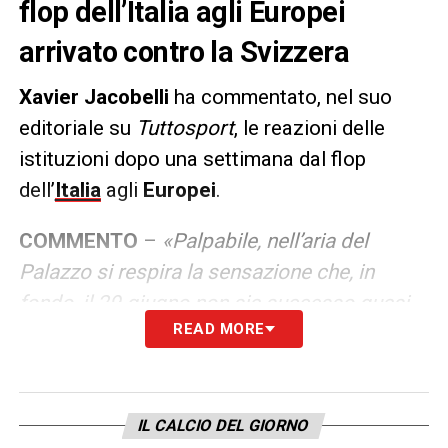
flop dell’Italia agli Europei
arrivato contro la Svizzera
Xavier Jacobelli
ha commentato, nel suo
editoriale su
Tuttosport
, le reazioni delle
istituzioni dopo una settimana dal flop
dell’
Italia
agli
Europei
.
COMMENTO
–
«Palpabile, nell’aria del
Palazzo si respira la sensazione che, in
fondo, il 29 giugno non sia successo quasi
READ MORE
nulla. Maddai, cosa volete che sia: è andata
a casa anche la Germania e pazienza se
scippata di un rigore dal peggior arbitro
della Via Lattea; è andato a casa anche il
IL CALCIO DEL GIORNO