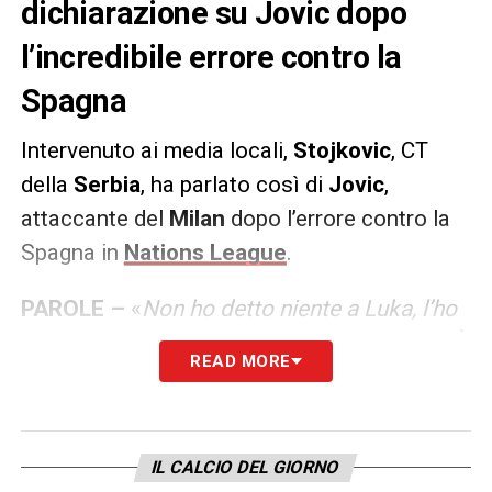
dichiarazione su Jovic dopo
l’incredibile errore contro la
Spagna
Intervenuto ai media locali,
Stojkovic
, CT
della
Serbia
, ha parlato così di
Jovic
,
attaccante del
Milan
dopo l’errore contro la
Spagna in
Nations League
.
PAROLE –
«
Non ho detto niente a Luka, l’ho
abbracciato, a testa alta e andiamo avanti. È
READ MORE
la cosa più difficile per lui, perché è
praticamente un rigore senza portiere, ma il
calcio è un gioco di errori. I gol arriveranno in
IL CALCIO DEL GIORNO
ogni caso, sono contento che sia mobile,