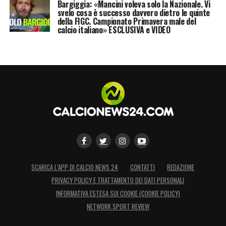
Bargiggia: «Mancini voleva solo la Nazionale. Vi
svelo cosa è successo davvero dietro le quinte
della FIGC. Campionato Primavera male del
calcio italiano» ESCLUSIVA e VIDEO
SCARICA L’APP DI CALCIO NEWS 24
CONTATTI
REDAZIONE
PRIVACY POLICY E TRATTAMENTO DEI DATI PERSONALI
INFORMATIVA ESTESA SUI COOKIE (COOKIE POLICY)
NETWORK SPORT REVIEW