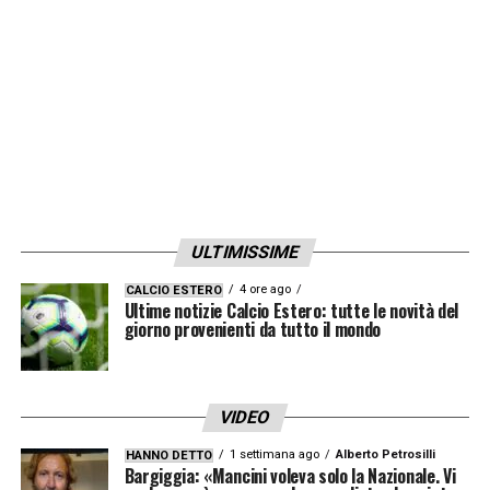
Dimarco? Ha un piede fantastico, gli dico
sempre che deve fare qualche metro in
meno e puntare di più sul piede».
LA PLAYLIST DELLE NOSTRE TOP NEWS
ULTIMISSIME
4 ore ago
CALCIO ESTERO
Ultime notizie Calcio Estero: tutte le novità del
giorno provenienti da tutto il mondo
VIDEO
1 settimana ago
Alberto Petrosilli
HANNO DETTO
Bargiggia: «Mancini voleva solo la Nazionale. Vi