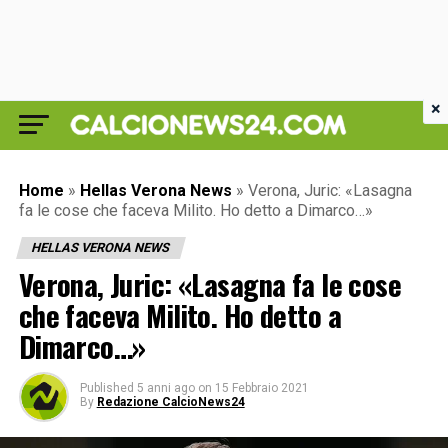
×
Home
»
Hellas Verona News
»
Verona, Juric: «Lasagna
fa le cose che faceva Milito. Ho detto a Dimarco…»
HELLAS VERONA NEWS
Verona, Juric: «Lasagna fa le cose
che faceva Milito. Ho detto a
Dimarco…»
Published
5 anni ago
on
15 Febbraio 2021
By
Redazione CalcioNews24