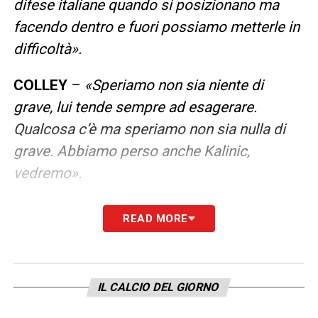
difese italiane quando si posizionano ma
facendo dentro e fuori possiamo metterle in
difficoltà».
COLLEY
–
«Speriamo non sia niente di
grave, lui tende sempre ad esagerare.
Qualcosa c’è ma speriamo non sia nulla di
grave. Abbiamo perso anche Kalinic,
vedremo».
LASAGNA E DIMARCO
–
«Oggi avrebbe
READ MORE
giocato Kevin a prescindere, stiamo
vedendo delle cose bellissime in carriera
come ho visto fare a Diego Milito. Ha
IL CALCIO DEL GIORNO
tantissimo margine di miglioramento.