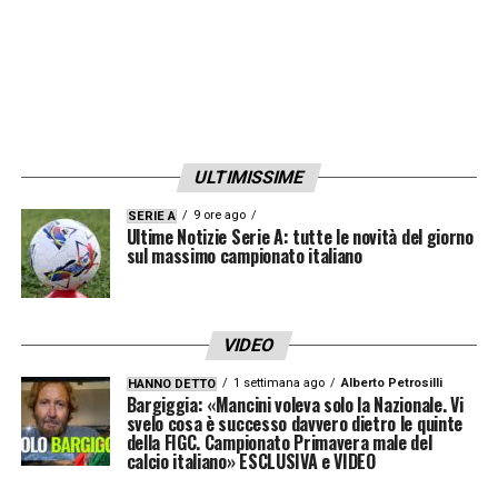
lo spazio giusto».
MANCANZA DI REAZIONE –
«Dopo il
secondo gol abbiamo ripreso in mano la
partita. La reazione c’è stata, poi è normale
ULTIMISSIME
che una squadra che si difende con tanti
giocatori in area il gioco diventa più fluido.
9 ore ago
SERIE A
Ultime Notizie Serie A: tutte le novità del giorno
Non trovo corretto il tuo punto di vista,
sul massimo campionato italiano
perché dopo il gol c’è stata la reazione. Gli
errori in campo ci stanno, li fanno i giocatori,
VIDEO
gli arbitri, gli allenatori».
1 settimana ago
Alberto Petrosilli
HANNO DETTO
Bargiggia: «Mancini voleva solo la Nazionale. Vi
svelo cosa è successo davvero dietro le quinte
LA PLAYLIST DELLE NOSTRE TOP NEWS
della FIGC. Campionato Primavera male del
calcio italiano» ESCLUSIVA e VIDEO