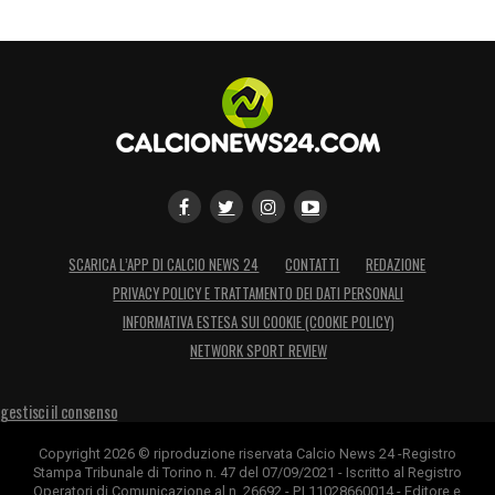
SCARICA L’APP DI CALCIO NEWS 24
CONTATTI
REDAZIONE
PRIVACY POLICY E TRATTAMENTO DEI DATI PERSONALI
INFORMATIVA ESTESA SUI COOKIE (COOKIE POLICY)
NETWORK SPORT REVIEW
gestisci il consenso
Copyright 2026 © riproduzione riservata Calcio News 24 -Registro
Stampa Tribunale di Torino n. 47 del 07/09/2021 - Iscritto al Registro
Operatori di Comunicazione al n. 26692 - P.I.11028660014 - Editore e