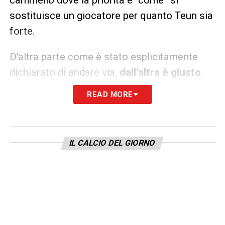
cammello dove la priorità è “come” si
sostituisce un giocatore per quanto Teun sia
forte.
D’altra parte come è stato esplicitamente
dichiarato di andare via,
dall’altra è giusto
esplicitamente dichiarare che da qui fino
READ MORE
alla fine del campionato Koopmeiners
dovrà dare tutto in campo
(e gli stimoli non
mancano): così come ha spiegato ieri per
IL CALCIO DEL GIORNO
placare gli animi nerazzurri. Perché a
Bergamo non è importante se te ne vai, ma il
“come” lasci l’Atalanta: al di là che sia stato
reso noto un futuro che, detto o non detto,
doveva inevitabilmente accadere.