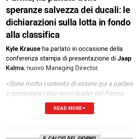
speranze salvezza dei ducali: le
dichiarazioni sulla lotta in fondo
alla classifica
Kyle Krause
ha parlato in occasione della
conferenza stampa di presentazione di
Jaap
Kalma
, nuovo Managing Director.
«Sono molto contento di essere qui a parlare
e presentare i due nuovi leader del Parma
Calcio. Vorrei cominciare con una nota
READ MORE
dolente, dalla classifica, che è il risultato di
una stagione piuttosto frustante e
deludente. Ovviamente sia che siamo tifosi o
IL CALCIO DEL GIORNO