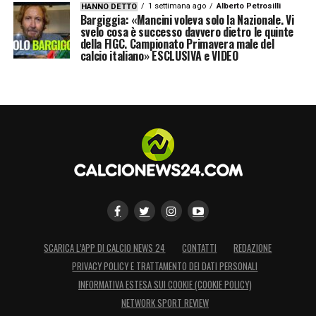
1 settimana ago
Alberto Petrosilli
HANNO DETTO
di due figure leader come loro due per
Bargiggia: «Mancini voleva solo la Nazionale. Vi
svelo cosa è successo davvero dietro le quinte
creare il nostro futuro».
della FIGC. Campionato Primavera male del
calcio italiano» ESCLUSIVA e VIDEO
LA PLAYLIST DELLE NOSTRE TOP NEWS
SCARICA L’APP DI CALCIO NEWS 24
CONTATTI
REDAZIONE
PRIVACY POLICY E TRATTAMENTO DEI DATI PERSONALI
INFORMATIVA ESTESA SUI COOKIE (COOKIE POLICY)
NETWORK SPORT REVIEW