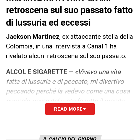
retroscena sul suo passato fatto
di lussuria ed eccessi
Jackson Martinez
, ex attaccante stella della
Colombia, in una intervista a Canal 1 ha
rivelato alcuni retroscena sul suo passato.
ALCOL E SIGARETTE –
«
Vivevo una vita
fatta di lussuria e di peccato, mi divertivo
peccando perché la vedevo come una cosa
normale, come del resto fa tutto il mondo.
READ MORE
Non vedrai Dio come il tuo tutto se non
quando non sarà l’unica cosa che ti resta. Ed
ecco perché ho preso la decisione di
concentrarmi su di lui. Nel mio caso è stato
IL CALCIO DEL GIORNO