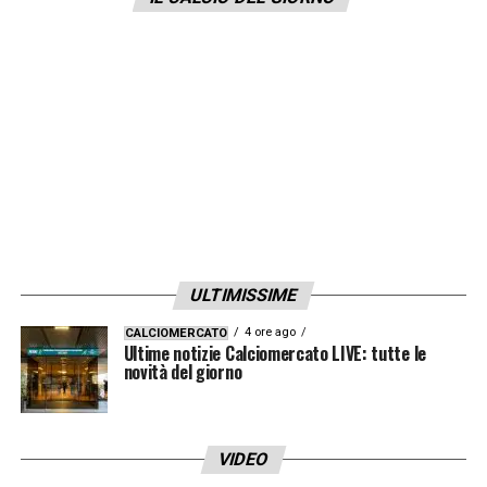
quando ho cominciato a capire che alcuni
degli amici con cui andavo alle feste
volevano altro. Mi circondavano di alcol, di
sigarette e di tante altre cose».
LA PLAYLIST DELLE NOSTRE TOP NEWS
ULTIMISSIME
4 ore ago
CALCIOMERCATO
Ultime notizie Calciomercato LIVE: tutte le
novità del giorno
VIDEO