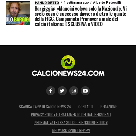
1 settimana ago
Alberto Petrosilli
HANNO DETTO
Bargiggia: «Mancini voleva solo la Nazionale. Vi
svelo cosa è successo davvero dietro le quinte
della FIGC. Campionato Primavera male del
calcio italiano» ESCLUSIVA e VIDEO
SCARICA L’APP DI CALCIO NEWS 24
CONTATTI
REDAZIONE
PRIVACY POLICY E TRATTAMENTO DEI DATI PERSONALI
INFORMATIVA ESTESA SUI COOKIE (COOKIE POLICY)
NETWORK SPORT REVIEW