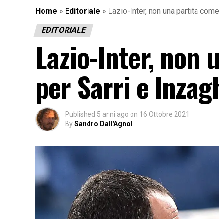
Home
»
Editoriale
»
Lazio-Inter, non una partita come 
EDITORIALE
Lazio-Inter, non 
per Sarri e Inzag
Published
5 anni ago
on
16 Ottobre 2021
By
Sandro Dall'Agnol