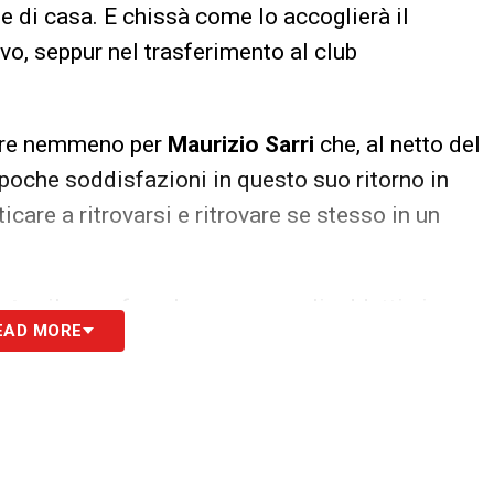
ne di casa. E chissà come lo accoglierà il
ivo, seppur nel trasferimento al club
ltre nemmeno per
Maurizio Sarri
che, al netto del
n poche soddisfazioni in questo suo ritorno in
icare a ritrovarsi e ritrovare se stesso in un
nter
il suo sfogo ha sorpreso gli addetti ai
EAD MORE
 ti alleni in dodici o tredici e gli altri sono con
mi appartiene più. Non siamo più di fronte a uno
remere soldi agli appassionati».
, dovrà essere quello del prato verde. Il gioco