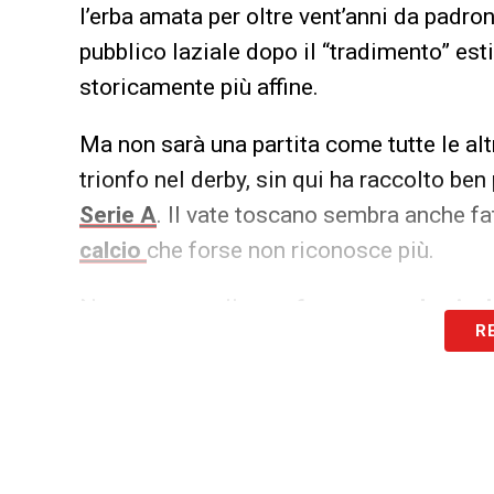
l’erba amata per oltre vent’anni da padro
pubblico laziale dopo il “tradimento” est
storicamente più affine.
Ma non sarà una partita come tutte le a
trionfo nel derby, sin qui ha raccolto be
Serie A
. Il vate toscano sembra anche fat
calcio
che forse non riconosce più.
Non a caso nella
conferenza
pre
Lazio-I
R
lavori:
«Difficile valutare la squadra quando
le
Nazionali
. Forse è un calcio che non 
sport ma a uno show, dove si cerca di sp
Ma il vero show, che i tifosi si attendono