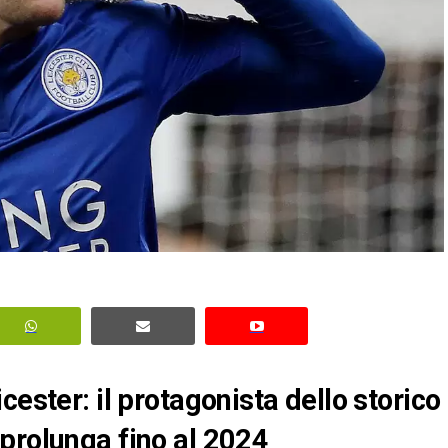
cester: il protagonista dello storico
prolunga fino al 2024