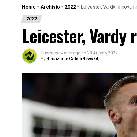
Home
»
Archivio
»
2022
»
Leicester, Vardy rinnova f
2022
Leicester, Vardy 
Published
4 anni ago
on
20 Agosto 2022
By
Redazione CalcioNews24