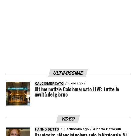
stagione. Con questa formula ci sarebbero
grandi partite tutto l’anno e non vedo dov’è
l’interesse sportivo ed emotivo della cosa.
Vedo invece l’interesse economico
».
LA PLAYLIST DELLE NOSTRE TOP NEWS
ULTIMISSIME
6 ore ago
CALCIOMERCATO
Ultime notizie Calciomercato LIVE: tutte le
novità del giorno
VIDEO
1 settimana ago
Alberto Petrosilli
HANNO DETTO
Bargiggia: «Mancini voleva solo la Nazionale. Vi