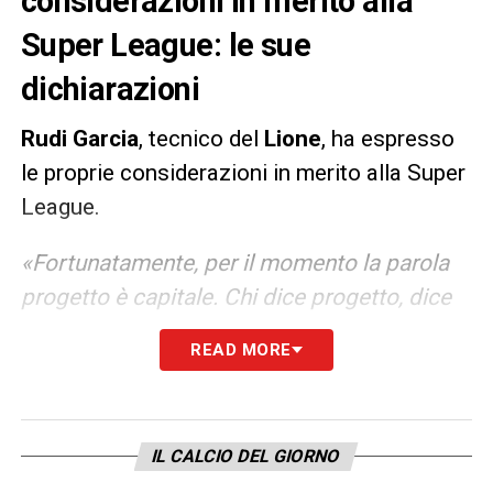
considerazioni in merito alla
Super League: le sue
dichiarazioni
Rudi
Garcia
, tecnico del
Lione
, ha espresso
le proprie considerazioni in merito alla Super
League.
«Fortunatamente, per il momento la parola
progetto è capitale. Chi dice progetto, dice
che potrebbe non essere fatto. Spero che
READ MORE
non accada. È molto impopolare, è la morte
dell’emozione, del calcio. Se giochiamo a
questo gioco da quando eravamo piccoli, è
IL CALCIO DEL GIORNO
per giocare e aspettare le grandi partite ogni