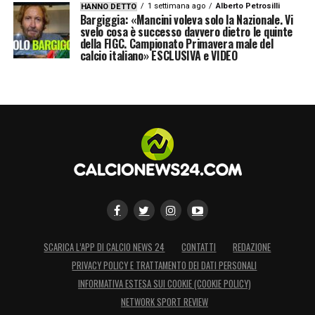
1 settimana ago
Alberto Petrosilli
HANNO DETTO
Bargiggia: «Mancini voleva solo la Nazionale. Vi
svelo cosa è successo davvero dietro le quinte
della FIGC. Campionato Primavera male del
calcio italiano» ESCLUSIVA e VIDEO
SCARICA L’APP DI CALCIO NEWS 24
CONTATTI
REDAZIONE
PRIVACY POLICY E TRATTAMENTO DEI DATI PERSONALI
INFORMATIVA ESTESA SUI COOKIE (COOKIE POLICY)
NETWORK SPORT REVIEW