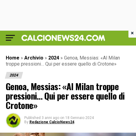
×
Home
»
Archivio
»
2024
»
Genoa, Messias: «Al Milan
troppe pressioni… Qui per essere quello di Crotone»
2024
Genoa, Messias: «Al Milan troppe
pressioni… Qui per essere quello di
Crotone»
Published
3 anni ago
on
18 Gennaio 2024
By
Redazione CalcioNews24