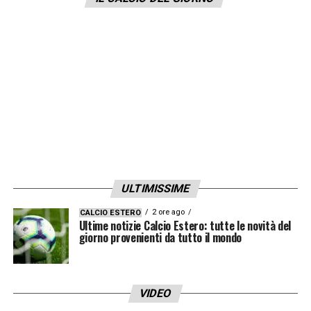
non sbagliare. Sono stato criticato in quel
periodo e se mentalmente ti concentri su
quello alla fine poi sbagli. Volevo tornare a
essere quello del Crotone e ho pensato che
il Genoa potesse permettermi di tornare a
essere quel giocatore lì».
LA PLAYLIST DELLE NOSTRE TOP NEWS
ULTIMISSIME
2 ore ago
CALCIO ESTERO
Ultime notizie Calcio Estero: tutte le novità del
giorno provenienti da tutto il mondo
VIDEO