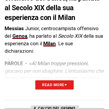
al Secolo XIX della sua
esperienza con il Milan
Messias
Junior, centrocampista offensivo
del
Genoa
, ha parlato al
Secolo XIX
della sua
esperienza con il
Milan
. Le sue
dichiarazioni:
PAROLE
–
«Al Milan troppe pressioni,
giocavo per non sbagliare. L’entusiasmo che
ho trovato qui è stato importante. La cosa
READ MORE
principale, però, è stata la voglia di tornare a
giocare con gioia. Al Milan non è che non hai
gioia di giocare, sei al top del top, però lì mi
sono reso conto di scendere in campo per
IL CALCIO DEL GIORNO