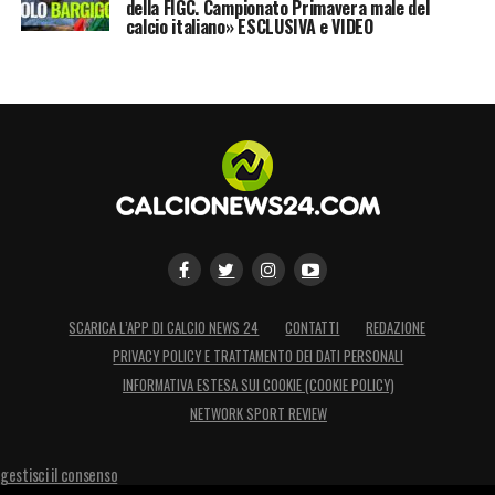
della FIGC. Campionato Primavera male del
calcio italiano» ESCLUSIVA e VIDEO
SCARICA L’APP DI CALCIO NEWS 24
CONTATTI
REDAZIONE
PRIVACY POLICY E TRATTAMENTO DEI DATI PERSONALI
INFORMATIVA ESTESA SUI COOKIE (COOKIE POLICY)
NETWORK SPORT REVIEW
gestisci il consenso