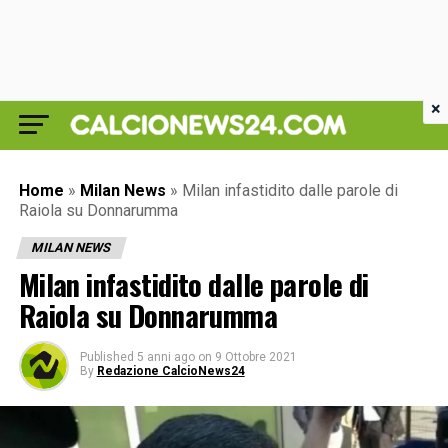
×
Home
»
Milan News
»
Milan infastidito dalle parole di
Raiola su Donnarumma
MILAN NEWS
Milan infastidito dalle parole di
Raiola su Donnarumma
Published
5 anni ago
on
9 Ottobre 2021
By
Redazione CalcioNews24