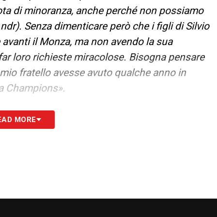
uota di minoranza, anche perché non possiamo
ndr). Senza dimenticare però che i figli di Silvio
e avanti il Monza, ma non avendo la sua
 far loro richieste miracolose. Bisogna pensare
 mio fratello avesse avuto qualche anno in
 la Champions».
EAD MORE
ntendiamo continuare con lui, ma chiunque
icidio non farlo. Se però succedesse, rivederlo
. Prima però ci siamo noi».
diatica di dargli un ruolo da frontman. Ma credo
ento».