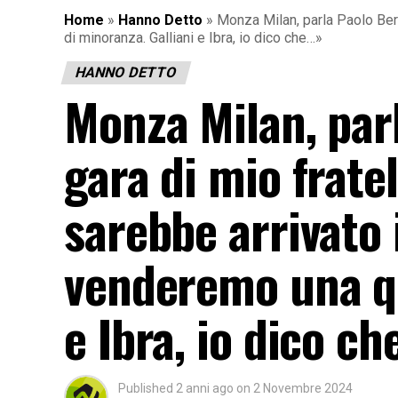
Home
»
Hanno Detto
»
Monza Milan, parla Paolo Berl
di minoranza. Galliani e Ibra, io dico che…»
HANNO DETTO
Monza Milan, par
gara di mio fratel
sarebbe arrivato
venderemo una qu
e Ibra, io dico c
Published
2 anni ago
on
2 Novembre 2024