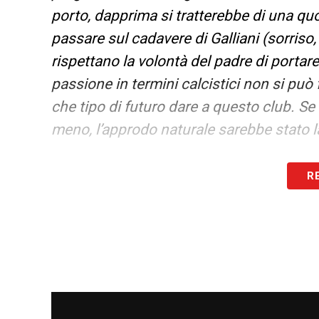
porto, dapprima si tratterebbe di una q
passare sul cadavere di Galliani (sorriso, 
rispettano la volontà del padre di portar
passione in termini calcistici non si può
che tipo di futuro dare a questo club. Se
meno, l’approdo naturale sarebbe stato
R
GALLIANI DI NUOVO AL MILAN –
«Noi i
subentri lo deve prendere, sarebbe un su
al Milan sarebbe bello, ne saremmo felici
IBRAHIMOVIC
–
«C’è stata la volontà me
abbia ancora buoni margini di miglioram