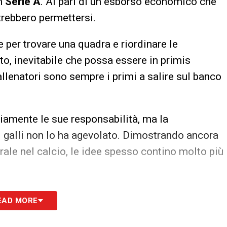
in
Serie A
. Al pari di un esborso economico che
rebbero permettersi.
 per trovare una quadra e riordinare le
nto, inevitabile che possa essere in primis
i allenatori sono sempre i primi a salire sul banco
biamente le sue responsabilità, ma la
pi galli non lo ha agevolato. Dimostrando ancora
rale nel calcio, le idee spesso contino molto più
 di Castori
, sarà dunque una tra
Cittadella
e
EAD MORE
lla Serie A. Mentre il quotato Lecce e il
ni dovranno scontare un’altra stagione nel