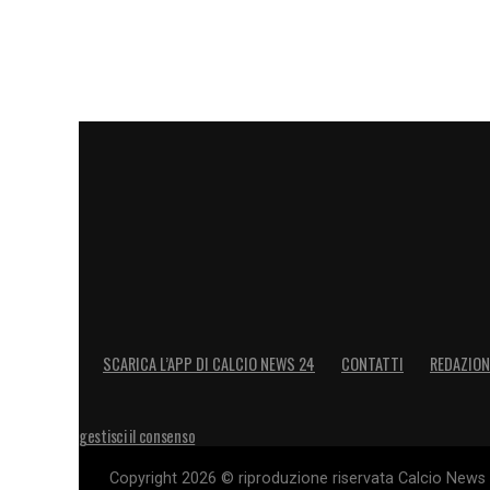
sempre complicato Purgatorio della cade
volta quanto i soldi non facciano la felici
LA PLAYLIST DELLE NOSTRE TOP NEW
SCARICA L’APP DI CALCIO NEWS 24
CONTATTI
REDAZION
gestisci il consenso
Copyright 2026 © riproduzione riservata Calcio News 2