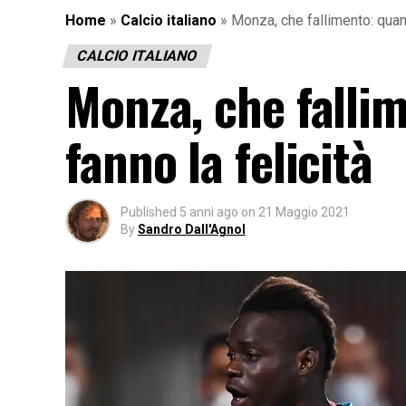
Home
»
Calcio italiano
»
Monza, che fallimento: quand
CALCIO ITALIANO
Monza, che fallim
fanno la felicità
Published
5 anni ago
on
21 Maggio 2021
By
Sandro Dall'Agnol