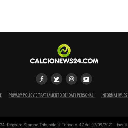
tteria. Come a volerci ricordare ancora una
tà.
S
E
PRIVACY POLICY E TRATTAMENTO DEI DATI PERSONALI
INFORMATIVA ES
4 -Registro Stampa Tribunale di Torino n. 47 del 07/09/2021 - Iscritt