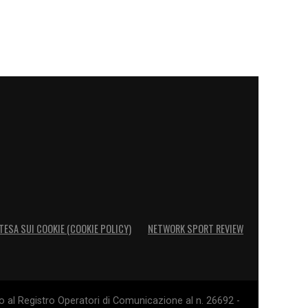
TESA SUI COOKIE (COOKIE POLICY)
NETWORK SPORT REVIEW
o al Registro Operatori di Comunicazione al n. 26692 -