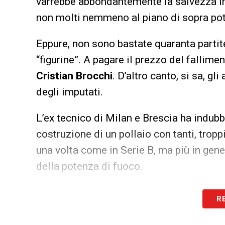
varrebbe abbondantemente la salvezza 
non molti nemmeno al piano di sopra pot
Eppure, non sono bastate quaranta partite
“figurine”. A pagare il prezzo del fallime
Cristian Brocchi
. D’altro canto, si sa, gl
degli imputati.
L’ex tecnico di Milan e Brescia ha indub
costruzione di un pollaio con tanti, trop
una volta come in Serie B, ma più in gene
della potenza di fuoco.
Dopo l’Empoli di Dionisi e
la Salernitana
R
Venezia
a conquistare il palcoscenico de
ricchissimo Monza di Berlusconi e Gallia