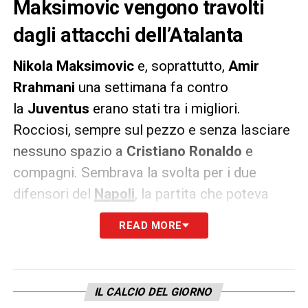
Maksimovic vengono travolti
dagli attacchi dell’Atalanta
Nikola Maksimovic
e, soprattutto,
Amir
Rrahmani
una settimana fa contro
la
Juventus
erano stati tra i migliori.
Rocciosi, sempre sul pezzo e senza lasciare
nessuno spazio a
Cristiano Ronaldo
e
compagni. Sembrava la svolta per i due
difensori del
Napoli
, la partita che poteva
cambiare il loro destino in azzurro da
READ MORE
semplici riserve e elementi che potessero
giocarsi un posto da titolare. E invece prima
il
Granada
in Europa League e poi
IL CALCIO DEL GIORNO
l’
Atalanta
ha riportato tutto a due settimane