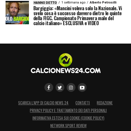
1 settimana ago
Alberto Petrosilli
HANNO DETTO
Bargiggia: «Mancini voleva solo la Nazionale. Vi
svelo cosa è successo davvero dietro le quinte
della FIGC. Campionato Primavera male del
calcio italiano» ESCLUSIVA e VIDEO
SCARICA L’APP DI CALCIO NEWS 24
CONTATTI
REDAZIONE
PRIVACY POLICY E TRATTAMENTO DEI DATI PERSONALI
INFORMATIVA ESTESA SUI COOKIE (COOKIE POLICY)
NETWORK SPORT REVIEW