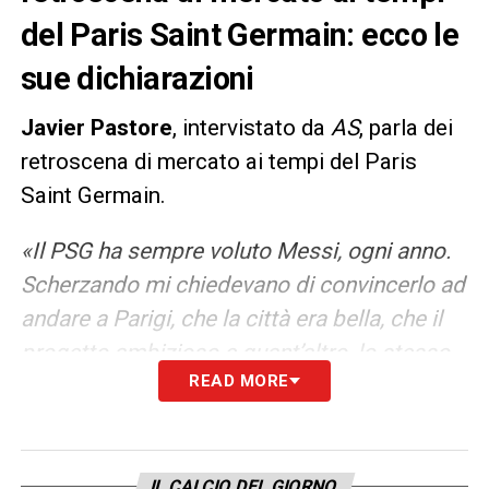
del Paris Saint Germain: ecco le
sue dichiarazioni
Javier Pastore
, intervistato da
AS
, parla dei
retroscena di mercato ai tempi del Paris
Saint Germain.
«Il PSG ha sempre voluto Messi, ogni anno.
Scherzando mi chiedevano di convincerlo ad
andare a Parigi, che la città era bella, che il
progetto ambizioso e quant’altro, lo stesso
READ MORE
facevano con Di Maria. Dicevo a loro
quant’era bello vivere a Parigi, quanto era
forte la squadra. Alla fine ho convinto solo
Angel. Ma Messi non è andato a Parigi per
IL CALCIO DEL GIORNO