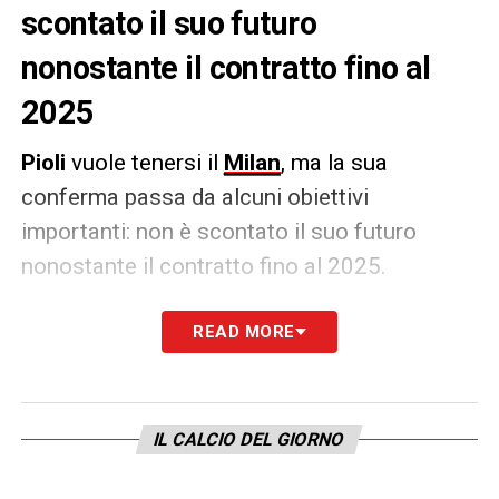
scontato il suo futuro
nonostante il contratto fino al
2025
Pioli
vuole tenersi il
Milan
, ma la sua
conferma passa da alcuni obiettivi
importanti: non è scontato il suo futuro
nonostante il contratto fino al 2025.
La società è stata chiara col tecnico: il
READ MORE
piazzamento in campionato con l’Inter a
distanza siderale non può bastare, sul suo
futuro influirà il cammino in
Europa League
.
IL CALCIO DEL GIORNO
La proprietà deciderà a
maggio
ma
Pioli
sa
bene che tutto passerà da quest’ultima fetta