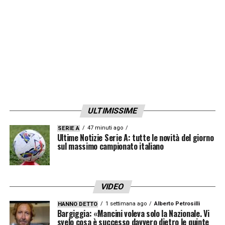
di stagione. Lo scrive
La Gazzetta dello
Sport
.
LA PLAYLIST DELLE NOSTRE TOP NEWS
ULTIMISSIME
47 minuti ago
SERIE A
Ultime Notizie Serie A: tutte le novità del giorno
sul massimo campionato italiano
VIDEO
1 settimana ago
Alberto Petrosilli
HANNO DETTO
Bargiggia: «Mancini voleva solo la Nazionale. Vi
svelo cosa è successo davvero dietro le quinte