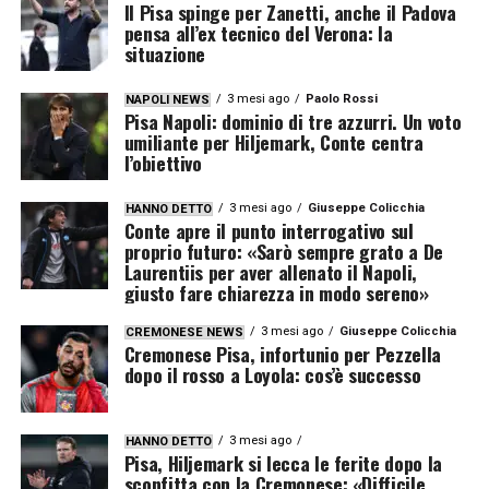
Il Pisa spinge per Zanetti, anche il Padova
pensa all’ex tecnico del Verona: la
situazione
3 mesi ago
Paolo Rossi
NAPOLI NEWS
Pisa Napoli: dominio di tre azzurri. Un voto
umiliante per Hiljemark, Conte centra
l’obiettivo
3 mesi ago
Giuseppe Colicchia
HANNO DETTO
Conte apre il punto interrogativo sul
proprio futuro: «Sarò sempre grato a De
Laurentiis per aver allenato il Napoli,
giusto fare chiarezza in modo sereno»
3 mesi ago
Giuseppe Colicchia
CREMONESE NEWS
Cremonese Pisa, infortunio per Pezzella
dopo il rosso a Loyola: cos’è successo
3 mesi ago
HANNO DETTO
Pisa, Hiljemark si lecca le ferite dopo la
sconfitta con la Cremonese: «Difficile