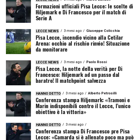
Formazioni ufficiali Pisa Lecce: le scelte di
Hiljemark e Di Francesco per il match di
Serie A
3 mesi ago
Giuseppe Colicchia
LECCE NEWS
Pisa Lecce, incendio vicino alla Cetilar
Arena: occhio al rischio rinvio! Situazione
da monitorare
3 mesi ago
Paolo Rossi
LECCE NEWS
Pisa Lecce, la notte della verità per Di
Francesco: Hiljemark ad un passo dal
baratro! Il matchpoint salvezza
3 mesi ago
Alberto Petrosilli
HANNO DETTO
Conferenza stampa Hiljemark: «Tramoni e
Marin indisponibili contro il Lecce, l’unico
obiettivo è la vittoria»
3 mesi ago
HANNO DETTO
Conferenza stampa Di Francesco pre Pisa
Lecce: «Camarda si è allenato poco ma può