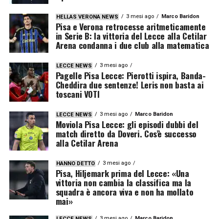
3 mesi ago
Marco Baridon
HELLAS VERONA NEWS
Pisa e Verona retrocesse aritmeticamente
in Serie B: la vittoria del Lecce alla Cetilar
Arena condanna i due club alla matematica
3 mesi ago
LECCE NEWS
Pagelle Pisa Lecce: Pierotti ispira, Banda-
Cheddira due sentenze! Leris non basta ai
toscani VOTI
3 mesi ago
Marco Baridon
LECCE NEWS
Moviola Pisa Lecce: gli episodi dubbi del
match diretto da Doveri. Cos’è successo
alla Cetilar Arena
3 mesi ago
HANNO DETTO
Pisa, Hiljemark prima del Lecce: «Una
vittoria non cambia la classifica ma la
squadra è ancora viva e non ha mollato
mai»
3 mesi ago
Marco Baridon
LECCE NEWS