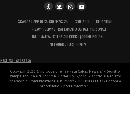
SCARICA L’APP DI CALCIO NEWS 24
CONTATTI
REDAZIONE
PRIVACY POLICY E TRATTAMENTO DEI DATI PERSONALI
INFORMATIVA ESTESA SUI COOKIE (COOKIE POLICY)
NETWORK SPORT REVIEW
gestisci il consenso
Copyright 2026 © riproduzione riservata Calcio News 24 -Registro
Stampa Tribunale di Torino n. 47 del 07/09/2021 - Iscritto al Registro
Operatori di Comunicazione al n. 26692 - P.I.11028660014 - Editore e
proprietario: Sport Review s.r.l.