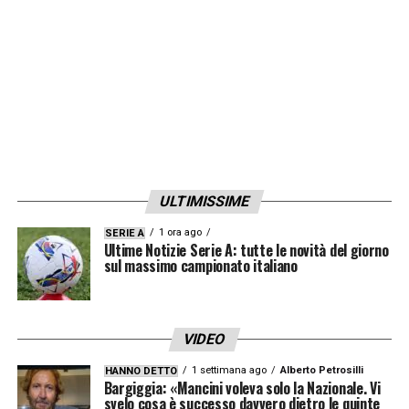
miracoli, questo ti può abbattere ma siamo
stati bravissimi a reagire e devo fare i
complimenti ai nostri giocatori. Sono
convinto che in 11 contro 11 sarebbe stata
un’altra gara fino alla fine. Sull’espulsione
non mi trovano d’accordo, forse non c’era
neanche il fallo».
ULTIMISSIME
1 ora ago
SERIE A
LA PLAYLIST DELLE NOSTRE TOP NEWS
Ultime Notizie Serie A: tutte le novità del giorno
sul massimo campionato italiano
VIDEO
1 settimana ago
Alberto Petrosilli
HANNO DETTO
Bargiggia: «Mancini voleva solo la Nazionale. Vi
svelo cosa è successo davvero dietro le quinte