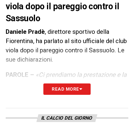
viola dopo il pareggio contro il
Sassuolo
Daniele Pradè
, direttore sportivo della
Fiorentina, ha parlato al sito ufficiale del club
viola dopo il pareggio contro il Sassuolo. Le
sue dichiarazioni.
PAROLE –
«Ci prendiamo la prestazione e la
voglia di questa squadra. Il Franchi ci ha
READ MORE
sostenuto in maniera incredibile. Abbiamo
avuto diverse occasioni nel primo tempo per
andare in vantaggio, ma poi loro in due
IL CALCIO DEL GIORNO
situazioni sono riusciti a portarsi sul 2-0.
Anche Consigli ha fatto dei veri e propri