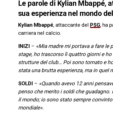
Le parole di Kylian Mbappé, a
sua esperienza nel mondo del c
Kylian Mbappé
, attaccante del
PSG
, ha 
carriera nel calcio.
INIZI
–
«Mia madre mi portava a fare le pu
stage, ho trascorso lì quattro giorni e ho 
strutture del club… Poi sono tornato e ho f
stata una brutta esperienza, ma in quel
SOLDI
–
«Quando avevo 12 anni pensavo c
penso che merito i soldi che guadagno. N
il mondo; io sono stato sempre convinto c
mondiale».