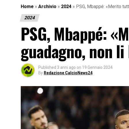
Home
»
Archivio
»
2024
»
PSG, Mbappé: «Merito tutti
2024
PSG, Mbappé: «Mer
guadagno, non li
Published
3 anni ago
on
19 Gennaio 2024
By
Redazione CalcioNews24