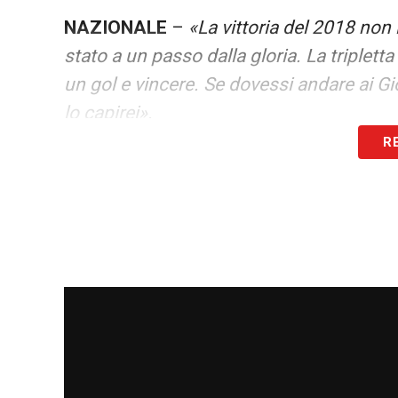
NAZIONALE
–
«La vittoria del 2018 non
stato a un passo dalla gloria. La triplet
un gol e vincere. Se dovessi andare ai Gio
lo capirei».
R
LA PLAYLIST DELLE NOSTRE TOP NEW