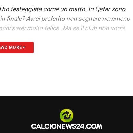
 l’ho festeggiata come un matto. In Qatar sono
ta in finale? Avrei preferito non segnare nemmeno
chi sarei molto felice. Ma se il club non vorrà,
EAD MORE
S