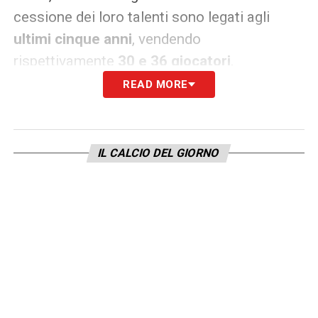
cessione dei loro talenti sono legati agli
ultimi cinque anni
, vendendo
rispettivamente
30 e 36 giocatori
.
READ MORE
Per citare altre squadre presenti nel mondo
del calcio,
il Real Madrid
è di poco fuori da
questa top, poiché ha ricavato 364 milioni di
IL CALCIO DEL GIORNO
euro vendendo 28 calciatori negli ultimi 10
anni. Segue il
Chelsea
, con un guadagno
registrato pari a 347 milioni di euro, e il
Monaco
, con ben 325 milioni di euro
guadagnati con soli 18 giocatori, ovvero 10
in meno rispetto al club londinese e al Real
Madrid.