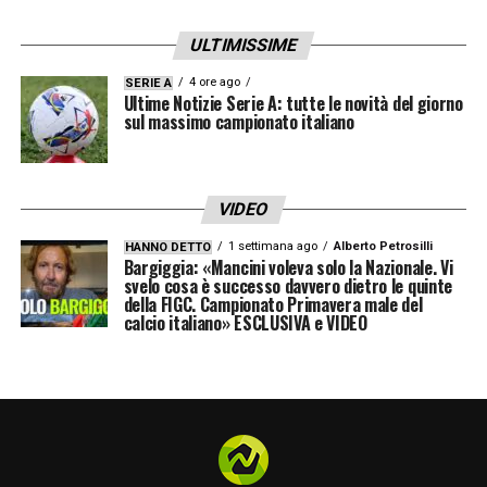
La situazione in Italia
ULTIMISSIME
Si segnala subito che
in Italia la proporzione
4 ore ago
SERIE A
relativa alla quantità di calciatori cresciuti
Ultime Notizie Serie A: tutte le novità del giorno
sul massimo campionato italiano
nel proprio vivaio e poi venduti,
è
decisamente inferiore
rispetto ai maggiori
club del mondo. A guidare un’ipotetica
VIDEO
classifica c’è ovviamente
l’Atalanta
, la quale
1 settimana ago
Alberto Petrosilli
HANNO DETTO
Bargiggia: «Mancini voleva solo la Nazionale. Vi
ha ceduto ben 34 giocatori registrando un
svelo cosa è successo davvero dietro le quinte
della FIGC. Campionato Primavera male del
profitto pari a
250 milioni di euro
. Alcune
calcio italiano» ESCLUSIVA e VIDEO
società, invece, non riescono a lanciare
alcun (o quasi) calciatore proveniente dal
proprio settore giovanile, o almeno non
monetizzano quando ciò accade.