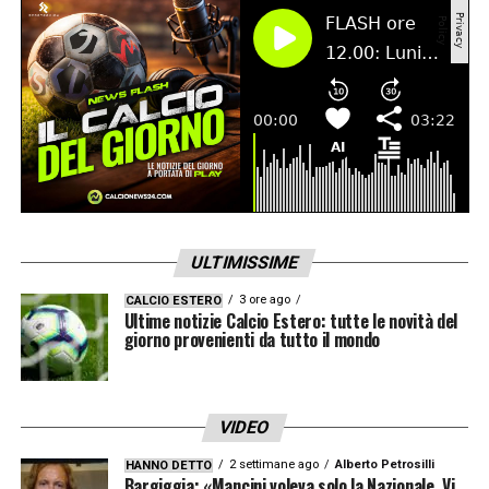
Sono tanti i tasselli che devono andare al
proprio posto per arrivare a chiudere la
trattativa con esito positivo e molti binari
viaggiano in parallelo, come i rinnovi di
Carlo
Osti
e
Riccardo Pecini
. Una volta chiara la
strategia, sistemata la questione economica
che non preoccupa, arriverà la firma del
tecnico.
ULTIMISSIME
3 ore ago
CALCIO ESTERO
LA PLAYLIST DELLE NOSTRE TOP NEWS
Ultime notizie Calcio Estero: tutte le novità del
giorno provenienti da tutto il mondo
VIDEO
2 settimane ago
Alberto Petrosilli
HANNO DETTO
Bargiggia: «Mancini voleva solo la Nazionale. Vi