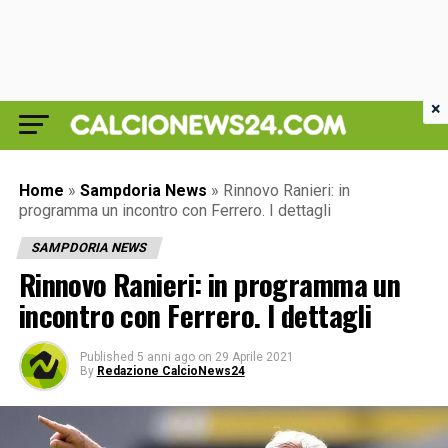
×
Home
»
Sampdoria News
»
Rinnovo Ranieri: in
programma un incontro con Ferrero. I dettagli
SAMPDORIA NEWS
Rinnovo Ranieri: in programma un
incontro con Ferrero. I dettagli
Published
5 anni ago
on
29 Aprile 2021
By
Redazione CalcioNews24