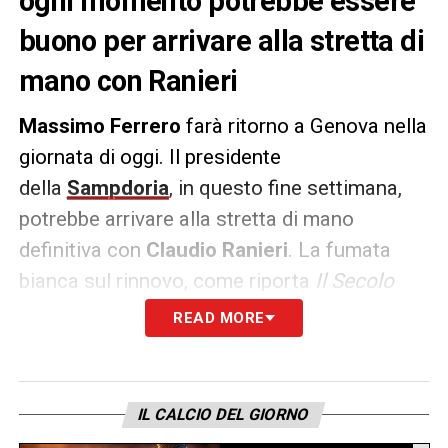
ogni momento potrebbe essere
buono per arrivare alla stretta di
mano con Ranieri
Massimo Ferrero
farà ritorno a Genova nella
giornata di oggi. Il presidente
della
Sampdoria
, in questo fine settimana,
potrebbe arrivare alla stretta di mano
definitiva con
Claudio Ranieri
. La fumata
bianca sul rinnovo, come riporta
Il Secolo
XIX
, non è ancora arrivata ma i due
READ MORE
potrebbero incontrarsi prima del match
contro la
Roma
.
IL CALCIO DEL GIORNO
Le parti sarebbero molto vicine a un’intesa.