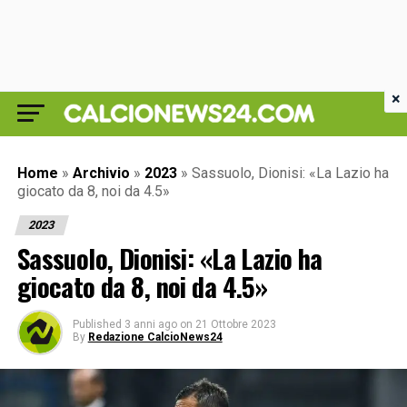
×
Home
»
Archivio
»
2023
»
Sassuolo, Dionisi: «La Lazio ha
giocato da 8, noi da 4.5»
2023
Sassuolo, Dionisi: «La Lazio ha
giocato da 8, noi da 4.5»
Published
3 anni ago
on
21 Ottobre 2023
By
Redazione CalcioNews24