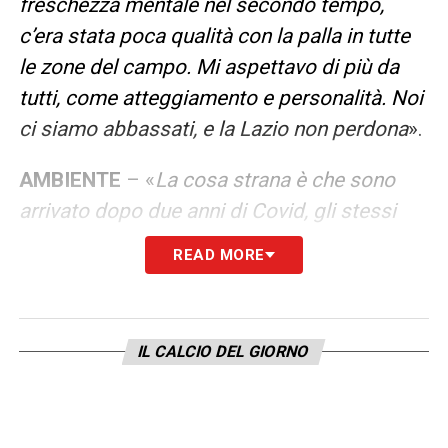
freschezza mentale nel secondo tempo,
c’era stata poca qualità con la palla in tutte
le zone del campo. Mi aspettavo di più da
tutti, come atteggiamento e personalità. Noi
ci siamo abbassati, e la Lazio non perdona
».
AMBIENTE
– «
La cosa strana è che sono
arrivato dopo due anni di Covid, gli stessi
giocatori non erano più abituati a uno stadio
READ MORE
in cui i tuoi tifosi sono in minoranza anche in
casa. Questa realtà aiuta tutti i ragazzi,
perché ti supporta di più. Al tempo stesso ti
IL CALCIO DEL GIORNO
spinge meno, c’è meno pressione
».
LA PLAYLIST DELLE NOSTRE TOP NEWS