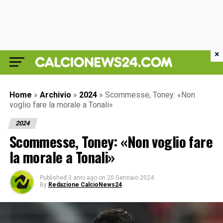
×
Home
»
Archivio
»
2024
»
Scommesse, Toney: «Non
voglio fare la morale a Tonali»
2024
Scommesse, Toney: «Non voglio fare
la morale a Tonali»
Published
3 anni ago
on
20 Gennaio 2024
By
Redazione CalcioNews24