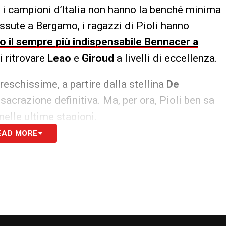
 i campioni d’Italia non hanno la benché minima
issute a Bergamo, i ragazzi di Pioli hanno
to il sempre più indispensabile Bennacer a
di ritrovare
Leao
e
Giroud
a livelli di eccellenza.
freschissime, a partire dalla stellina
De
sacrazione definitiva. Ma, per ora, Pioli ben sa
nelle ultime stagioni.
EAD MORE
S