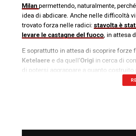
Milan
permettendo, naturalmente, perché
idea di abdicare. Anche nelle difficoltà v
trovato forza nelle radici:
stavolta è sta
levare le castagne del fuoco
, in attesa 
E soprattutto in attesa di scoprire forze 
Ketelaere
e da quell’
Origi
in cerca di con
di potersi aggrappare a quanto costruito 
R
LA PLAYLIST DELLE NOSTRE TOP NEW