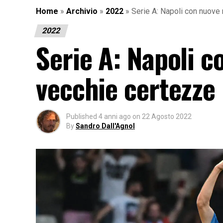
Home
»
Archivio
»
2022
»
Serie A: Napoli con nuove 
2022
Serie A: Napoli c
vecchie certezze
Published
4 anni ago
on
22 Agosto 2022
By
Sandro Dall'Agnol