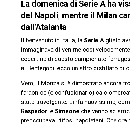
La domenica di Serie A ha viss
del Napoli, mentre il Milan ca
dall’Atalanta
Il benvenuto in Italia, la
Serie A
glielo av
immaginava di venirne così velocement
copertina di questo campionato ferragos
al Bentegodi, ecco un altro distillato di
Vero, il Monza si è dimostrato ancora tro
faraonico (e confusionario) calciomerca
stata travolgente. Linfa nuovissima, co
Raspadori
e
Simeone
che vanno ad arric
preoccupava i tifosi napoletani. Che ora